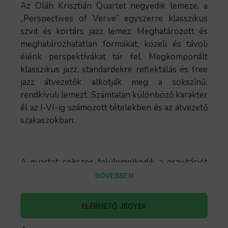
Az Oláh Krisztián Quartet negyedik lemeze, a
„Perspectives of Verve” egyszerre klasszikus
szvit és kortárs jazz lemez. Meghatározott és
meghatározhatatlan formákat, közeli és távoli
élénk perspektívákat tár fel. Megkomponált
klasszikus jazz, standardekre reflektálás és free
jazz átvezetők alkotják meg a sokszínű,
rendkívüli lemezt. Számtalan különböző karakter
él az I-VI-ig számozott tételekben és az átvezető
szakaszokban.
A quartet sokszor felülemelkedik a gravitációt
jelentő hangrendszereken. Mintha az űr lebegő
BŐVEBBEN
zenéjét játszanák. Az atonális elrugaszkodást
érzelemgazdag dallam egyensúlyozza ki.
ELÉRHETŐ JEGYEK
Szintézisben van a szabadság és a szabályosság.
Egyszerre van jelen a hangszerek