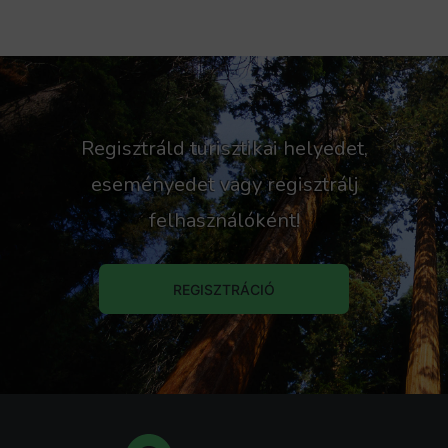
Regisztráld turisztikai helyedet,
eseményedet vagy regisztrálj
felhasználóként!
REGISZTRÁCIÓ