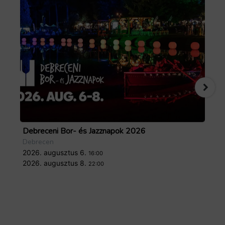
Debreceni Bor- és Jazznapok 2026
Tö
Debrecen
De
2026. augusztus 6.
20
16:00
2026. augusztus 8.
20
22:00