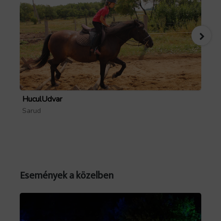
HuculUdvar
Pa
Sarud
Mó
Forrás: GoTourist
Események a közelben