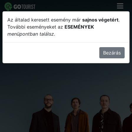
Az általad keresett esemény már
sajnos végetért
.
Oláh Krisztián és együttesének
További eseményeket az
ESEMÉNYEK
menüpontban találsz
.
koncertje a rózsakertben
Bezárás