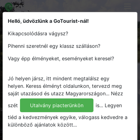
Helló, üdvözlünk a GoTourist-nál!
Keress élményt - Tervezz útvonalat
Kikapcsolódásra vágysz?
- Utazz Magyarországon
Pihenni szeretnél egy klassz szálláson?
Hova
Vagy épp élményeket, eseményeket keresel?
Mikor
Mit
Jó helyen jársz, itt mindent megtalálsz egy
Bármit
helyen.
Keress élményt oldalunkon, tervezd meg
saját utazásod és utazz Magyarországon...
Nézz
Keresés
szét
Utalvány piacterünkön
is...
Legyen
tiéd a kedvezmények egyike, válogass kedvedre a
különböző ajánlatok között...