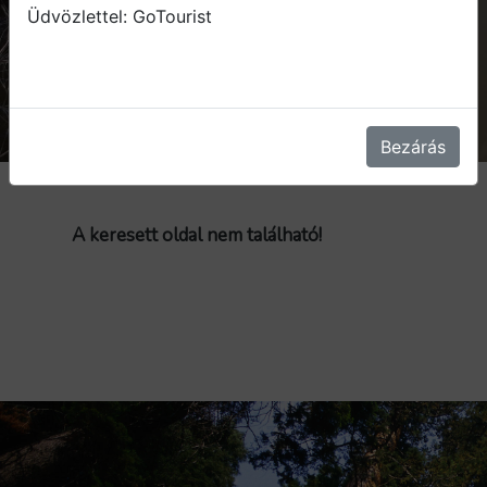
Üdvözlettel: GoTourist
Bezárás
404-es hiba!
A keresett oldal nem található!