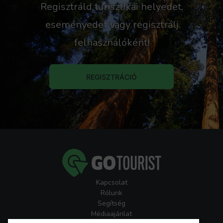
Regisztráld turisztikai helyedet,
eseményedet vagy regisztrálj
felhasználóként!
REGISZTRÁCIÓ
Kapcsolat
Rólunk
Segítség
Médiaajánlat