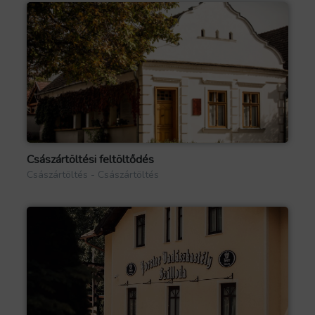
Császártöltési feltöltődés
Császártöltés - Császártöltés