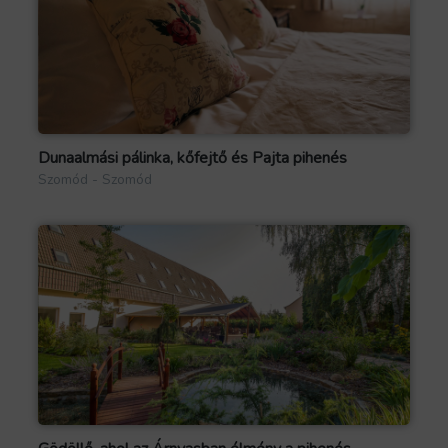
Dunaalmási pálinka, kőfejtő és Pajta pihenés
Szomód - Szomód