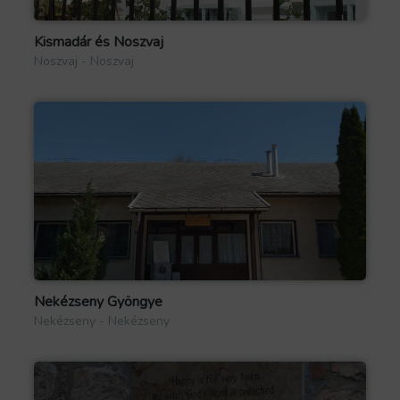
Kismadár és Noszvaj
Noszvaj - Noszvaj
Nekézseny Gyöngye
Nekézseny - Nekézseny