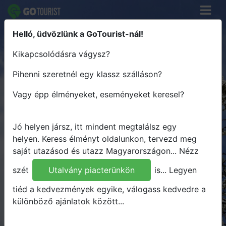
Helló, üdvözlünk a GoTourist-nál!
Keress élményt - Tervezz útvonalat
Kikapcsolódásra vágysz?
- Utazz Magyarországon
Pihenni szeretnél egy klassz szálláson?
Hova
Vagy épp élményeket, eseményeket keresel?
Mikor
Mit
Jó helyen jársz, itt mindent megtalálsz egy
Bármit
helyen.
Keress élményt oldalunkon, tervezd meg
saját utazásod és utazz Magyarországon...
Nézz
Keresés
szét
Utalvány piacterünkön
is...
Legyen
tiéd a kedvezmények egyike, válogass kedvedre a
különböző ajánlatok között...