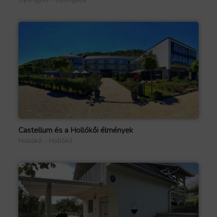
Castellum és a Hollókői élmények
Hollókő - Hollókő