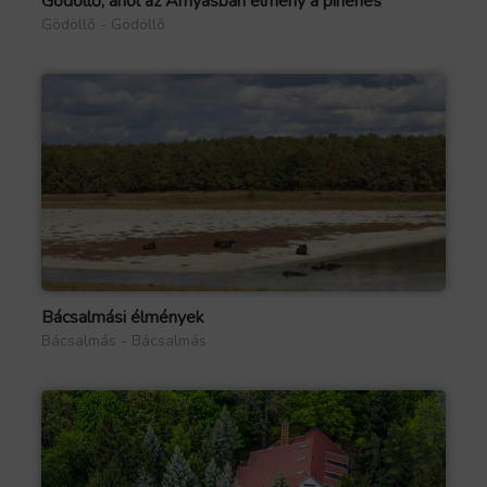
Gödöllő, ahol az Árnyasban élmény a pihenés
Gödöllő - Gödöllő
Bácsalmási élmények
Bácsalmás - Bácsalmás