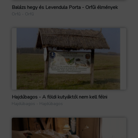
Balázs hegy és Levendula Porta - Orfűi élmények
Orfű - Orfű
Hajdúbagos - A földi kutyáktól nem kell félni
Hajdúbagos - Hajdúbagos