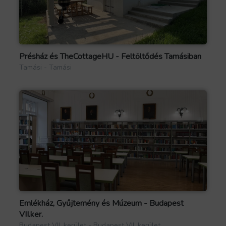
Présház és TheCottageHU - Feltöltődés Tamásiban
Tamási - Tamási
Emlékház, Gyűjtemény és Múzeum - Budapest
VII.ker.
Budapest VII. kerület - Budapest VII. kerület