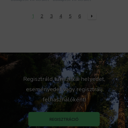
1
2
3
4
5
6
Regisztráld turisztikai helyedet,
eseményedet vagy regisztrálj
felhasználóként!
REGISZTRÁCIÓ