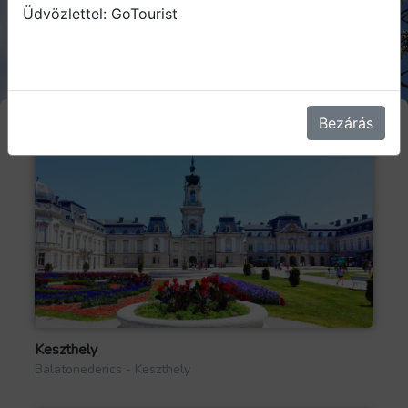
Üdvözlettel: GoTourist
Bezárás
Keszthely
Balatonederics - Keszthely