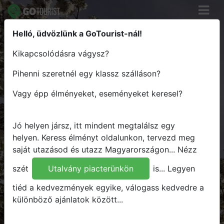
Helló, üdvözlünk a GoTourist-nál!
Keress élményt - Tervezz útvonalat
Kikapcsolódásra vágysz?
- Utazz Magyarországon
Pihenni szeretnél egy klassz szálláson?
Hova
Vagy épp élményeket, eseményeket keresel?
Mikor
Mit
Jó helyen jársz, itt mindent megtalálsz egy
Bármit
helyen.
Keress élményt oldalunkon, tervezd meg
saját utazásod és utazz Magyarországon...
Nézz
Keresés
szét
Utalvány piacterünkön
is...
Legyen
tiéd a kedvezmények egyike, válogass kedvedre a
különböző ajánlatok között...