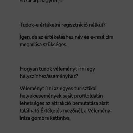
5 csillag: nagyon jó.
Tudok-e értékelni regisztráció nélkül?
Igen, de az értékeléshez név és e-mail cím
megadása szükséges.
Hogyan tudok véleményt írni egy
helyszínhez/eseményhez?
Véleményt írni az egyes turisztikai
helyek/események saját profiloldalán
lehetséges az attrakció bemutatása alatt
található Értékelés mezőnél, a Vélemény
írása gombra kattintva.