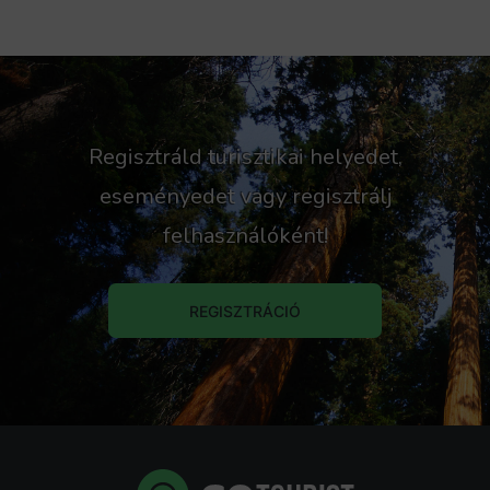
Regisztráld turisztikai helyedet,
eseményedet vagy regisztrálj
felhasználóként!
REGISZTRÁCIÓ