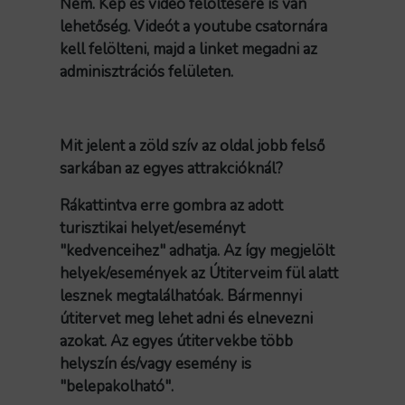
Nem. Kép és videó felöltésére is van
lehetőség. Videót a youtube csatornára
kell felölteni, majd a linket megadni az
adminisztrációs felületen.
Mit jelent a zöld szív az oldal jobb felső
sarkában az egyes attrakcióknál?
Rákattintva erre gombra az adott
turisztikai helyet/eseményt
"kedvenceihez" adhatja. Az így megjelölt
helyek/események az Útiterveim fül alatt
lesznek megtalálhatóak. Bármennyi
útitervet meg lehet adni és elnevezni
azokat. Az egyes útitervekbe több
helyszín és/vagy esemény is
"belepakolható".