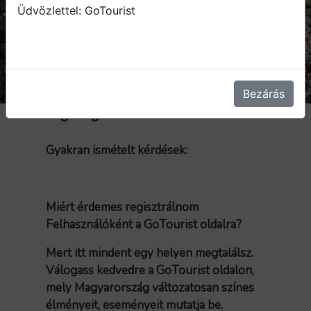
Üdvözlettel: GoTourist
Bezárás
Segítség
Gyakran ismételt kérdések:
Miért érdemes regisztrálnom
Felhasználóként a GoTourist oldalra?
Mert itt mindent egy helyen megtalálsz.
Válogass kedvedre a GoTourist oldalon,
mely Magyarország változatosan színes
élményeit, eseményeit mutatja be.