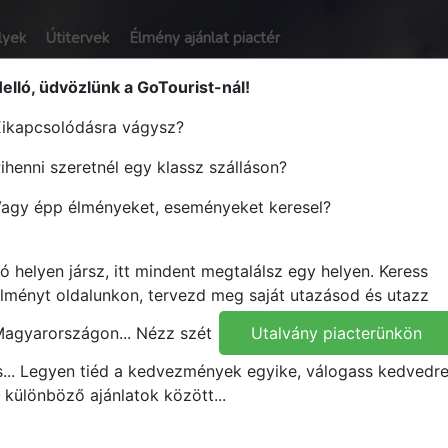
lyek
Útitervek
Élmény ajánlat piactér
elló, üdvözlünk a GoTourist-nál!
ikapcsolódásra vágysz?
ihenni szeretnél egy klassz szálláson?
yt - Tervezz útvonalat - Utazz M
agy épp élményeket, eseményeket keresel?
ó helyen jársz, itt mindent megtalálsz egy helyen.
Keress
Mikor
Mit
lményt oldalunkon, tervezd meg saját utazásod és utazz
Bármit
agyarországon...
Nézz szét
Utalvány piacterünkön
s...
Legyen tiéd a kedvezmények egyike, válogass kedvedr
 különböző ajánlatok között...