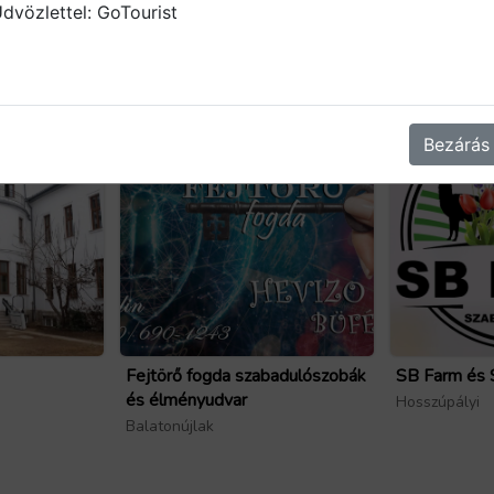
dvözlettel: GoTourist
Bezárás
Fejtörő fogda szabadulószobák
SB Farm és 
és élményudvar
Hosszúpályi
Balatonújlak