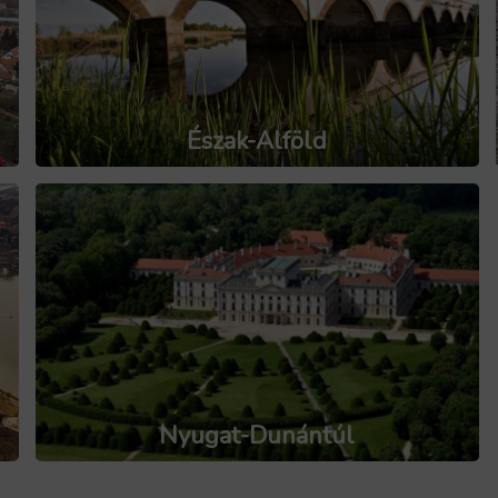
Észak-Alföld
Nyugat-Dunántúl