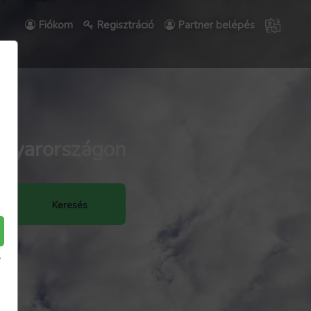
Fiókom
Regisztráció
Partner belépés
agyarországon
Keresés
e