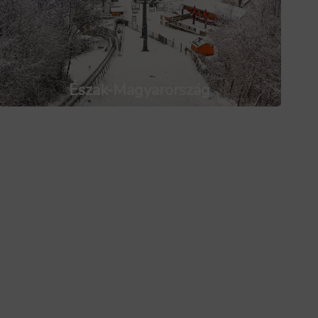
Észak-Magyarország
Közép-Dunántúl