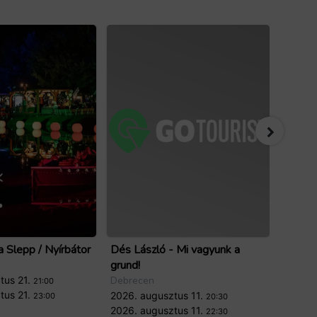
 Slepp / Nyírbátor
Dés László - Mi vagyunk a
HARL
grund!
Budap
tus 21.
Debrecen
Budapes
21:00
tus 21.
2026. augusztus 11.
2026. 
23:00
20:30
2026. augusztus 11.
2026. 
22:30