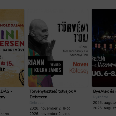
DÁS -
Törvénytisztelő tolvajok //
ByeAlex és a
eny
Debrecen
Nyírbátor
Debrecen
2026. augusz
2026. augusz
t
2026. november 2.
19:00
2026. november 2.
.
21:00
10:30