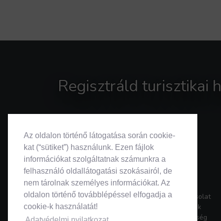
Regisztráld turisztikai
Az oldalon történő látogatása során cookie-
kat (“sütiket”) használunk. Ezen fájlok
információkat szolgáltatnak számunkra a
felhasználó oldallátogatási szokásairól, de
nem tárolnak személyes információkat. Az
oldalon történő továbblépéssel elfogadja a
Kapcsolat
Rólunk
cookie-k használatát!
Segítség
Adatvédelmi nyilatkozat