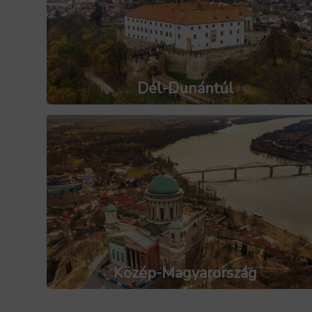
Dél-Dunántúl
Közép-Magyarország