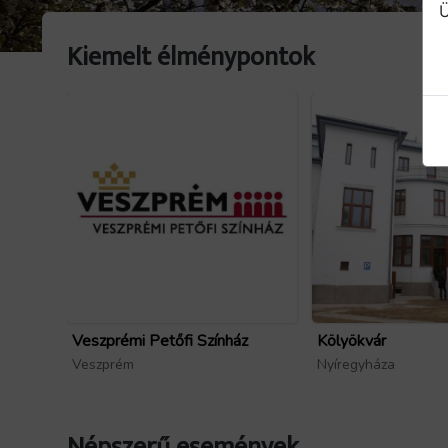
Ü
Kiemelt élménypontok
Veszprémi Petőfi Színház
Kölyökvár
Veszprém
Nyíregyháza
Népszerű események