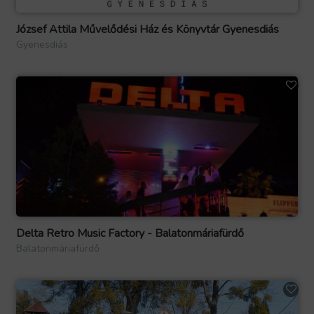
József Attila Művelődési Ház és Könyvtár Gyenesdiás
Gyenesdiás
Delta Retro Music Factory - Balatonmáriafürdő
Balatonmáriafürdő