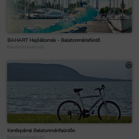
BAHART Hajóállomás - Balatonmáriafürdő
Balatonmáriafürdő
Kerékpárral Balatonmárifaürdőn
Balatonmáriafürdő