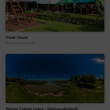
Steak House
Balatonmáriafürdő
Bárdos Szabad strand - Balatonmáriafürdő