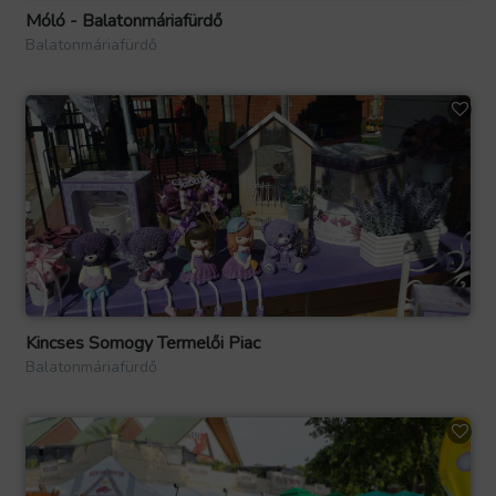
Móló - Balatonmáriafürdő
Balatonmáriafürdő
Kincses Somogy Termelői Piac
Balatonmáriafürdő