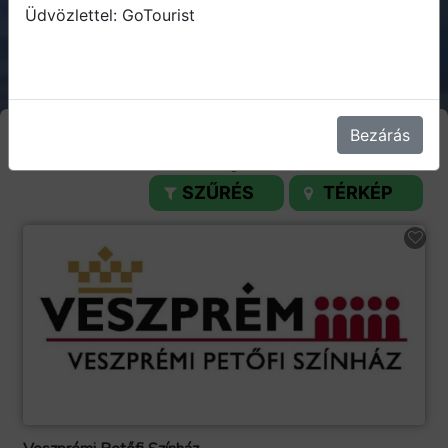
Üdvözlettel: GoTourist
Bezárás
Balaton és környéke
SZŰRÉS
TÉRKÉP