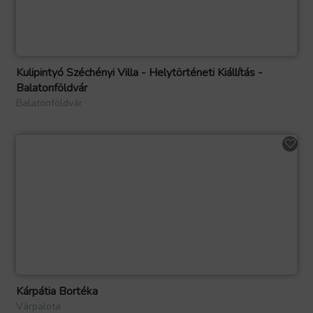
Kulipintyó Széchényi Villa - Helytörténeti Kiállítás -
Balatonföldvár
Balatonföldvár
Kárpátia Bortéka
Várpalota