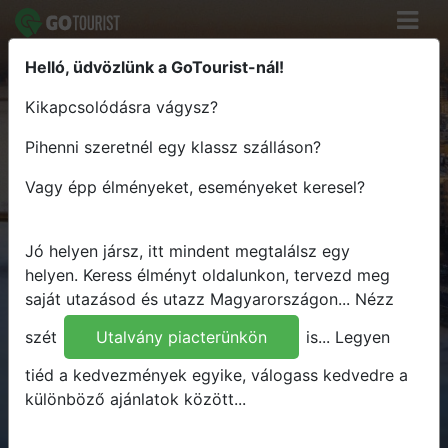
Helló, üdvözlünk a GoTourist-nál!
Keress élményt - Tervezz útvonalat
Kikapcsolódásra vágysz?
- Utazz Magyarországon
Pihenni szeretnél egy klassz szálláson?
Hova
Vagy épp élményeket, eseményeket keresel?
Mikor
Mit
Jó helyen jársz, itt mindent megtalálsz egy
Bármit
helyen.
Keress élményt oldalunkon, tervezd meg
saját utazásod és utazz Magyarországon...
Nézz
Keresés
szét
Utalvány piacterünkön
is...
Legyen
tiéd a kedvezmények egyike, válogass kedvedre a
különböző ajánlatok között...