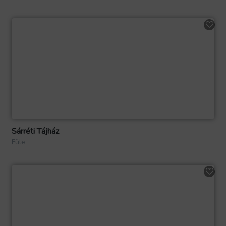
Sárréti Tájház
Füle