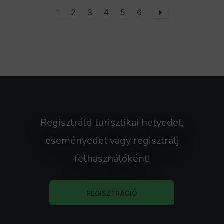
1
2
3
4
5
6
Regisztráld turisztikai helyedet,
eseményedet vagy regisztrálj
felhasználóként!
REGISZTRÁCIÓ