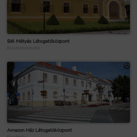
Bél Mátyás Látogatóközpont
Balatonkeresztúr
Amazon Ház Látogatóközpont
Keszthely