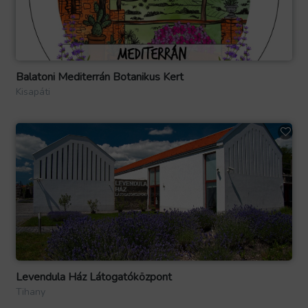
Balatoni Mediterrán Botanikus Kert
Kisapáti
Levendula Ház Látogatóközpont
Tihany