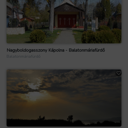
Nagyboldogasszony Kápolna - Balatonmáriafürdő
Balatonmáriafürdő