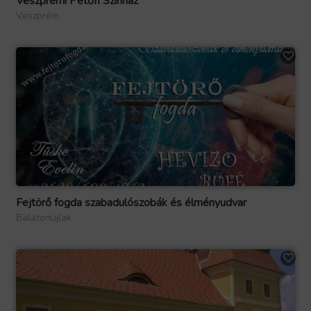
Veszprémi Petőfi Színház
Veszprém
Fejtörő fogda szabadulószobák és élményudvar
Balatonújlak