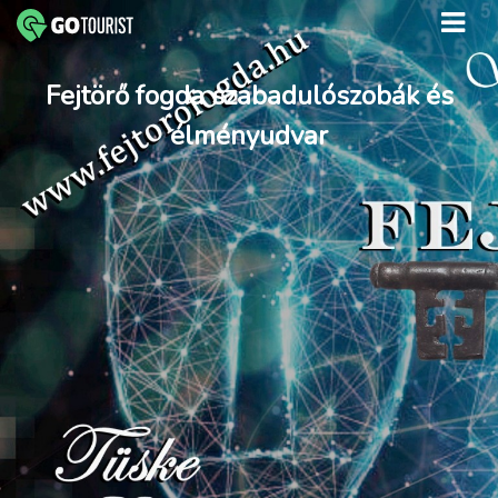
Fejtörő fogda szabadulószobák és
élményudvar