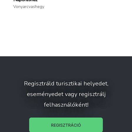
Vonyarcvashegy
Ke
Regisztráld turisztikai helyedet,
eseményedet vagy regisztrálj
felhasználóként!
REGISZTRÁCIÓ