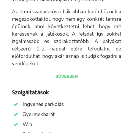
Az itteni szabadulószobák abban különböznek a
megszokottaktól, hogy nem egy konkrét témára
épülnek, ahol következtetni lehet, hogy mit
keressenek a játékosok. A feladat így sokkal
izgalmasabb és szórakoztatóbb. A pályákat
célszerű 1-2 nappal előre lefoglalni, de
előfordulhat, hogy akár aznap is tudják fogadni a
vendégeket.
BŐVEBBEN
A szabadulószobákból ügyességi és logikai
feladatok teljesítésével kell a játékosoknak
Szolgáltatások
kijutniuk, azonban előfordulhatnak megtévesztő
és időrabló feladatok, melyek nehezítik a játékot.
Ingyenes parkolás
A csapatnak akkor van a legnagyobb esélye a
Gyermekbarát
kijutásra, ha a résztvevők összetartanak és
együttműködnek. A Fejtörő Fogda kiváló
Wifi
kikapcsolódási lehetőség családoknak,