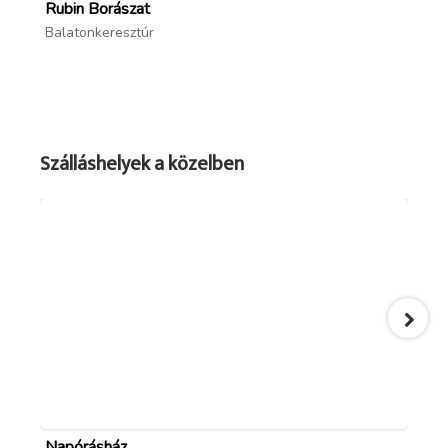
Rubin Borászat
Ha
Weboldal:
www.fejtorofogda.hu
Balatonkeresztúr
Ba
Szálláshelyek a közelben
Napórásház
Si