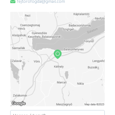
fejtorofogda@gmail.com
hangulatával.
Akik igazán különleges programra vágynak,
egy egész falut érintő
nyomozós játék
során
felfedezhetik a települést és kirándulhatnak egy
jót a szabad levegőn.
Magyarország egyetlen magántulajdonban lévő,
80 méter hosszú mezítlábas parkja több, mint 20
féle anyagot tartalmaz. A park kacskaringós
útján a látogatók megtapasztalhatják talpuk alatt
a puha és a durvább szerkezetű talajt. Sőt!!! Nem
csak egészséges, hanem szórakoztató is! A
mezítlábas társas
minden korosztály számára
rendelkezésre áll!
Ti vagytok a "bábuk", a különböző anyagok
pedig a mezők! Természetesen nem elég csak
dobni és lépegetni... néhány mező segít, hogy