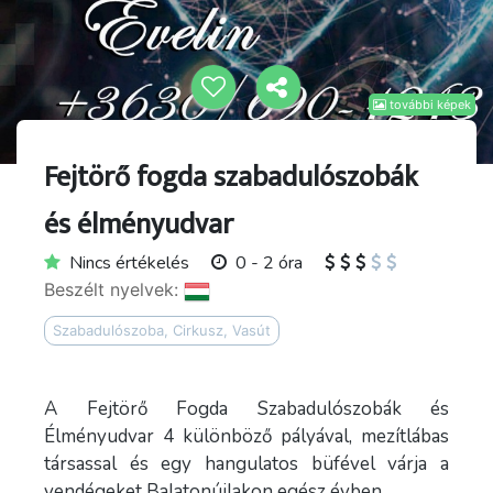
további képek
Fejtörő fogda szabadulószobák
és élményudvar
Nincs értékelés
0 - 2 óra
Beszélt nyelvek:
Szabadulószoba, Cirkusz, Vasút
A Fejtörő Fogda Szabadulószobák és
Élményudvar 4 különböző pályával, mezítlábas
társassal és egy hangulatos büfével várja a
vendégeket Balatonújlakon egész évben.