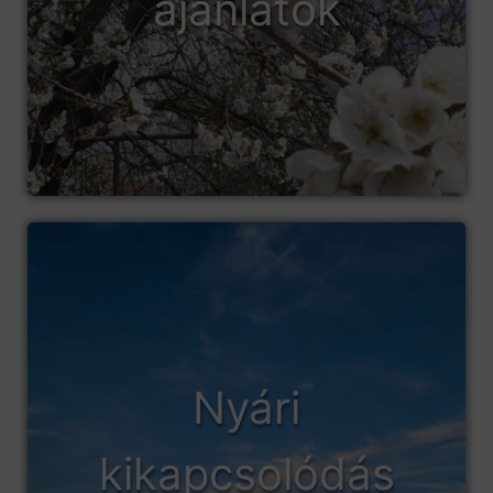
ajánlatok
Nyári
kikapcsolódás