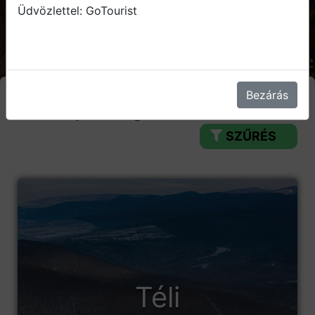
Üdvözlettel: GoTourist
Bezárás
Élmény kategóriák
SZŰRÉS
Téli