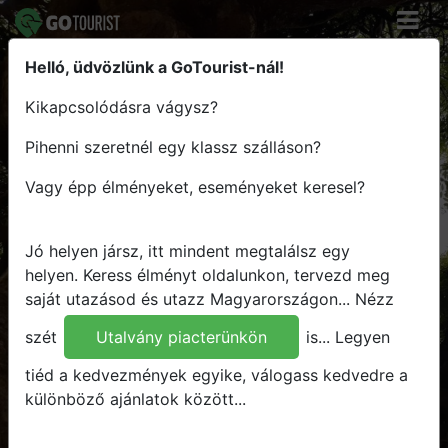
Helló, üdvözlünk a GoTourist-nál!
Keress élményt - Tervezz útvonalat
Kikapcsolódásra vágysz?
- Utazz Magyarországon
Pihenni szeretnél egy klassz szálláson?
Hova
Vagy épp élményeket, eseményeket keresel?
Mikor
Mit
Jó helyen jársz, itt mindent megtalálsz egy
Bármit
helyen.
Keress élményt oldalunkon, tervezd meg
saját utazásod és utazz Magyarországon...
Nézz
Keresés
szét
Utalvány piacterünkön
is...
Legyen
tiéd a kedvezmények egyike, válogass kedvedre a
különböző ajánlatok között...