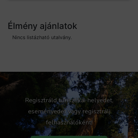
Élmény ajánlatok
Nincs listázható utalvány.
Regisztráld turisztikai helyedet,
eseményedet vagy regisztrálj
felhasználóként!