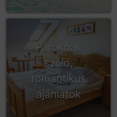
Pároknak
szóló,
romantikus
ajánlatok