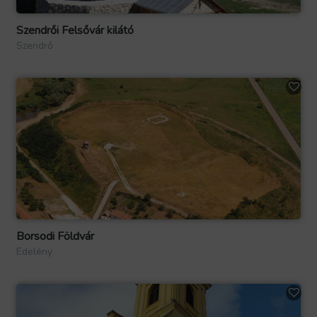
Szendrői Felsővár kilátó
Szendrő
Borsodi Földvár
Edelény