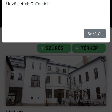
Üdvözlettel: GoTourist
Bezárás
Észak-Magyarország
SZŰRÉS
TÉRKÉP