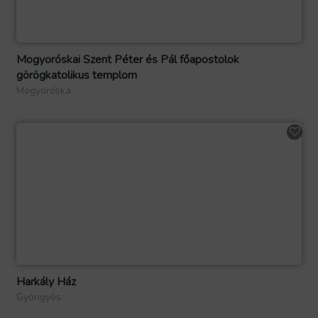
Mogyoróskai Szent Péter és Pál főapostolok
görögkatolikus templom
Mogyoróska
Harkály Ház
Gyöngyös