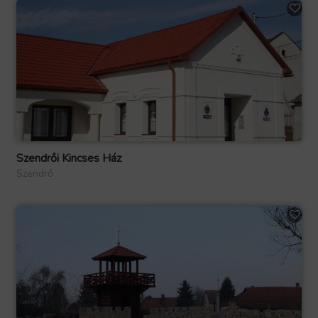
Szendrői Kincses Ház
Szendrő