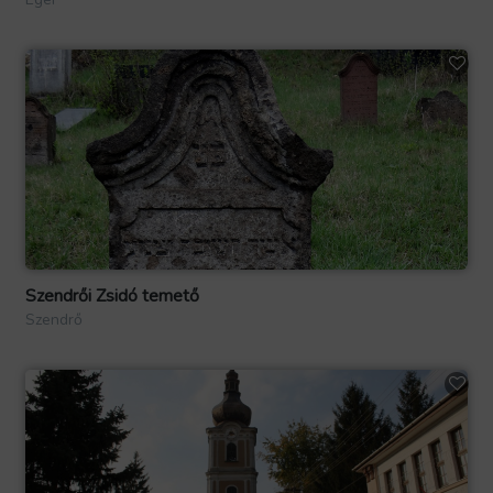
Szendrői Zsidó temető
Szendrő