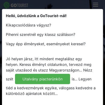
Helló, üdvözlünk a GoTourist-nál!
Keress élményt - Tervezz útvonalat
Kikapcsolódásra vágysz?
- Utazz Magyarországon
Pihenni szeretnél egy klassz szálláson?
Hova
Vagy épp élményeket, eseményeket keresel?
Mikor
Mit
Jó helyen jársz, itt mindent megtalálsz egy
Bármit
helyen.
Keress élményt oldalunkon, tervezd meg
saját utazásod és utazz Magyarországon...
Nézz
Keresés
szét
Utalvány piacterünkön
is...
Legyen
tiéd a kedvezmények egyike, válogass kedvedre a
különböző ajánlatok között...