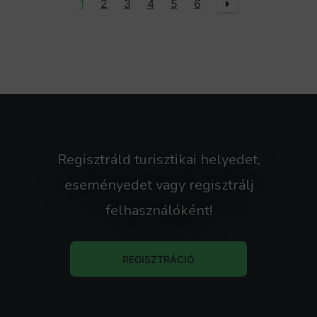
1
2
3
4
5
6
Regisztráld turisztikai helyedet,
eseményedet vagy regisztrálj
felhasználóként!
REGISZTRÁCIÓ