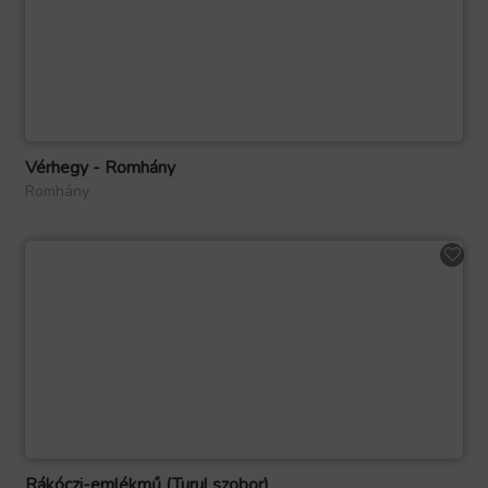
Vérhegy - Romhány
Romhány
Rákóczi-emlékmű (Turul szobor)