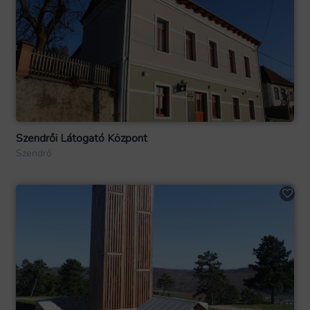
Szendrői Látogató Központ
Szendrő