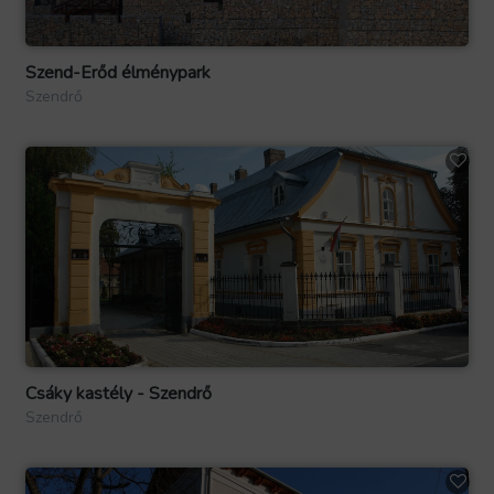
Szend-Erőd élménypark
Szendrő
Csáky kastély - Szendrő
Szendrő