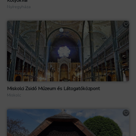
Kölyökvár
Nyíregyháza
Miskolci Zsidó Múzeum és Látogatóközpont
Miskolc