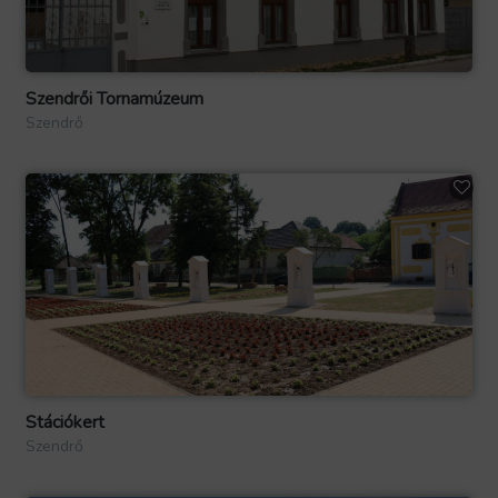
Szendrői Tornamúzeum
Szendrő
Stációkert
Szendrő