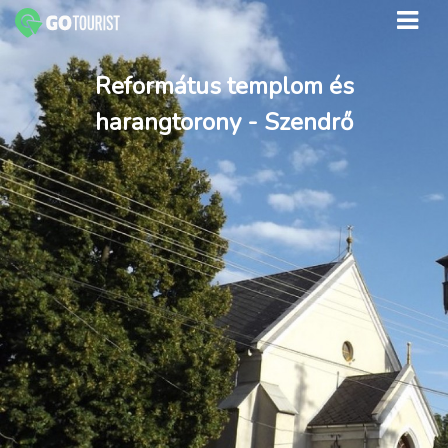
Református templom és
harangtorony - Szendrő