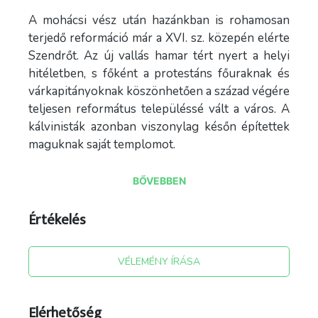
A mohácsi vész után hazánkban is rohamosan
terjedő reformáció már a XVI. sz. közepén elérte
Szendrőt. Az új vallás hamar tért nyert a helyi
hitéletben, s főként a protestáns főuraknak és
várkapitányoknak köszönhetően a század végére
teljesen református településsé vált a város. A
kálvinisták azonban viszonylag későn építettek
maguknak saját templomot.
BŐVEBBEN
A nagytemplom…
Értékelés
1663-1664-ben épült fel a város központjában,
a Bebek család főúri magánvára mellett, az első
VÉLEMÉNY ÍRÁSA
igazi református imahely, az ún. nagytemplom.
Az épület teljes egészében kőből épült, hossza
40, szélessége 13 öl volt. A hatalmas erődítmény
Elérhetőség