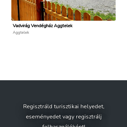
Vadvirág Vendégház Aggtelek
Né
Aggtelek
Ag
forrás: szendro.hu/latnivalok/romai-katolikus-
templom
Regisztráld turisztikai helyedet,
eseményedet vagy regisztrálj
felhasználóként!