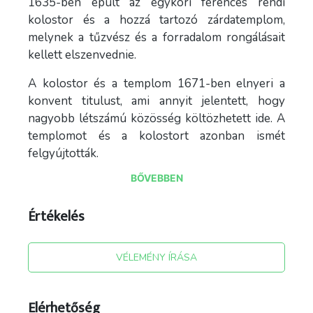
1635-ben épült az egykori ferences rendi
kolostor és a hozzá tartozó zárdatemplom,
melynek a tűzvész és a forradalom rongálásait
kellett elszenvednie.
A kolostor és a templom 1671-ben elnyeri a
konvent titulust, ami annyit jelentett, hogy
nagyobb létszámú közösség költözhetett ide. A
templomot és a kolostort azonban ismét
felgyújtották.
BŐVEBBEN
1674-ben a templomhoz külső
támaszoszlopokat építettek. 1741-ben a Gróf
Értékelés
Csáki István földbirtokos, Móré István
várkapitány, a jólelkű hívek adományaiból,
valamint a várban korábban működő
VÉLEMÉNY ÍRÁSA
jezsuitáknak adományozott ingatlanokból,- mely
a ferencesek kezére került-, sikerült a
templomot és a konventet felújítani, átépíteni és
Elérhetőség