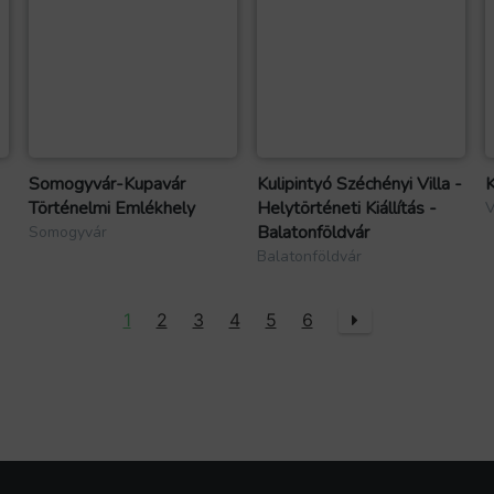
Somogyvár-Kupavár
Kulipintyó Széchényi Villa -
K
Történelmi Emlékhely
Helytörténeti Kiállítás -
V
Balatonföldvár
Somogyvár
Balatonföldvár
1
2
3
4
5
6