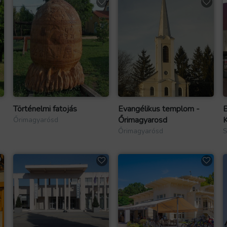
Történelmi fatojás
Evangélikus templom -
B
Őrimagyarosd
K
Őrimagyarósd
Őrimagyarósd
S