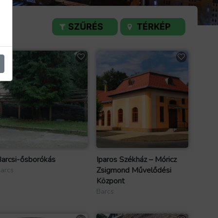
SZŰRÉS
TÉRKÉP
arcsi-ősborókás
Iparos Székház – Móricz
Zsigmond Művelődési
arcs
Központ
Barcs