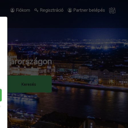
Fiókom
Regisztráció
Partner belépés
agyarországon
Keresés
e