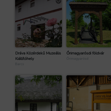
Dráva Közérdekű Muzeális
Őrimagyarósdi földvár
Kiállítóhely
Őrimagyarósd
Barcs