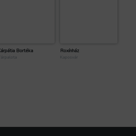
árpátia Bortéka
Roxínház
árpalota
Kaposvár