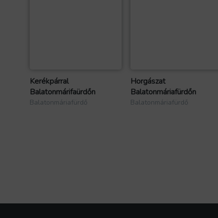
Kerékpárral
Horgászat
Balatonmárifaürdőn
Balatonmáriafürdőn
Balatonmáriafürdő
Balatonmáriafürdő