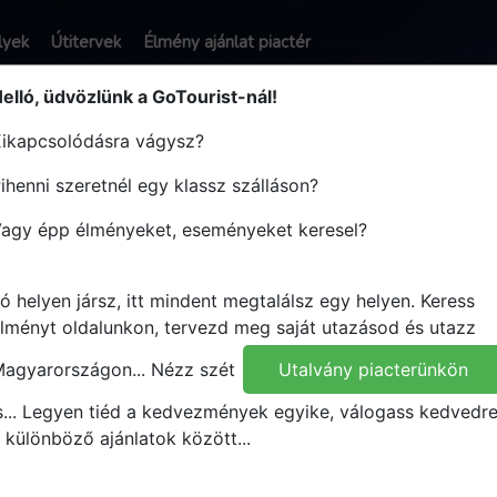
lyek
Útitervek
Élmény ajánlat piactér
elló, üdvözlünk a GoTourist-nál!
ikapcsolódásra vágysz?
ihenni szeretnél egy klassz szálláson?
yt - Tervezz útvonalat - Utazz M
agy épp élményeket, eseményeket keresel?
ó helyen jársz, itt mindent megtalálsz egy helyen.
Keress
Mikor
Mit
lményt oldalunkon, tervezd meg saját utazásod és utazz
Bármit
agyarországon...
Nézz szét
Utalvány piacterünkön
s...
Legyen tiéd a kedvezmények egyike, válogass kedvedr
 különböző ajánlatok között...