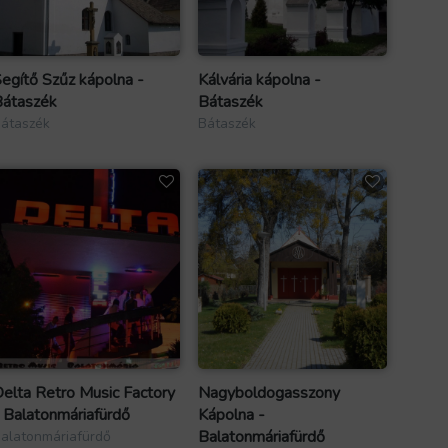
egítő Szűz kápolna -
Kálvária kápolna -
átaszék
Bátaszék
átaszék
Bátaszék
elta Retro Music Factory
Nagyboldogasszony
 Balatonmáriafürdő
Kápolna -
Balatonmáriafürdő
alatonmáriafürdő