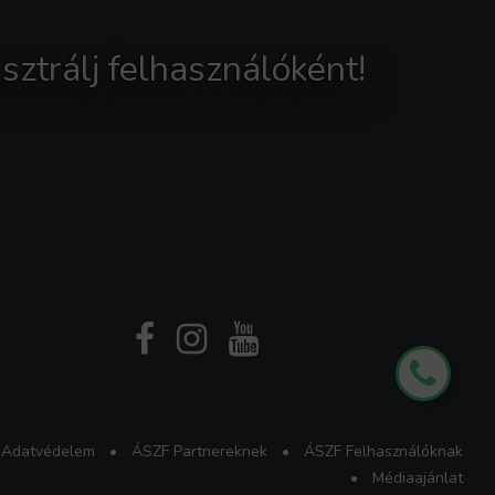
sztrálj felhasználóként!
Adatvédelem
•
ÁSZF Partnereknek
•
ÁSZF Felhasználóknak
•
Médiaajánlat