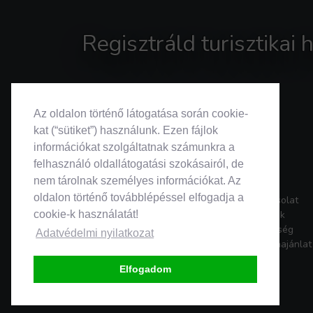
Regisztráld turisztikai
Az oldalon történő látogatása során cookie-
kat (“sütiket”) használunk. Ezen fájlok
információkat szolgáltatnak számunkra a
felhasználó oldallátogatási szokásairól, de
nem tárolnak személyes információkat. Az
oldalon történő továbblépéssel elfogadja a
Kapcsolat
Rólunk
cookie-k használatát!
Segítség
Adatvédelmi nyilatkozat
Médiaajánlat
Elfogadom
© 2026. Search & Go • Minden jog fenntartva.