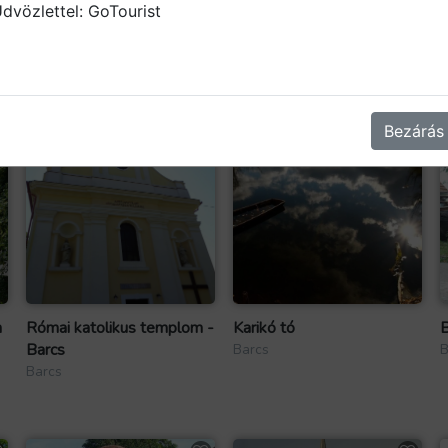
dvözlettel: GoTourist
Bezárás
h
Római katolikus templom -
Karikó tó
B
Barcs
Barcs
B
Barcs