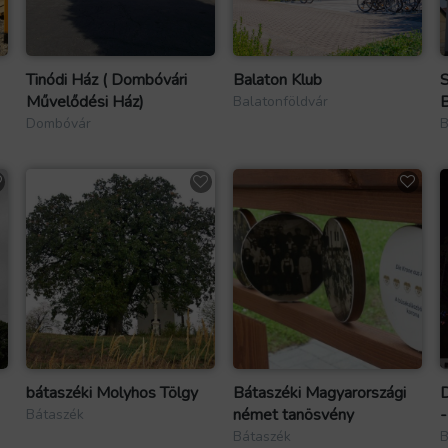
Tinódi Ház ( Dombóvári
Balaton Klub
S
Művelődési Ház)
B
Balatonföldvár
Dombóvár
B
bátaszéki Molyhos Tölgy
Bátaszéki Magyarországi
D
német tanösvény​
-
Bátaszék
Bátaszék
B