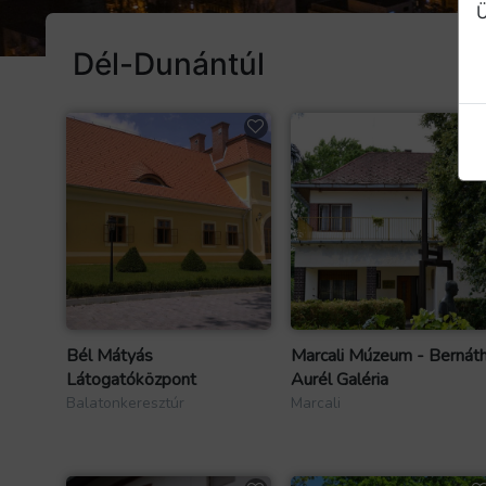
Ü
Dél-Dunántúl
Bél Mátyás
Marcali Múzeum - Bernát
Látogatóközpont
Aurél Galéria
Balatonkeresztúr
Marcali