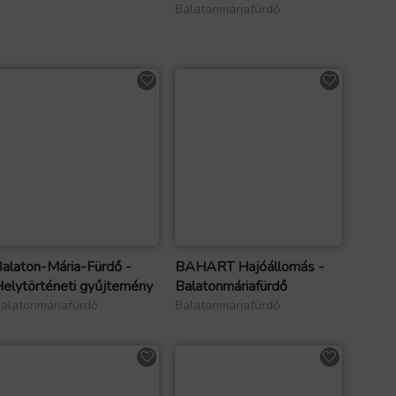
Balatonmáriafürdő
alaton-Mária-Fürdő -
BAHART Hajóállomás -
elytörténeti gyűjtemény
Balatonmáriafürdő
alatonmáriafürdő
Balatonmáriafürdő