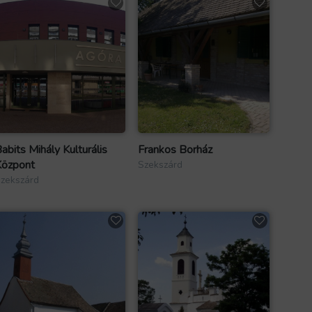
abits Mihály Kulturális
Frankos Borház
özpont
Szekszárd
zekszárd