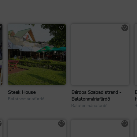
Steak House
Bárdos Szabad strand -
B
Balatonmáriafürdő
H
Balatonmáriafürdő
Balatonmáriafürdő
B