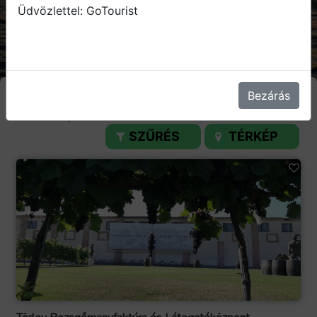
Üdvözlettel: GoTourist
Bezárás
Budapest
SZŰRÉS
TÉRKÉP