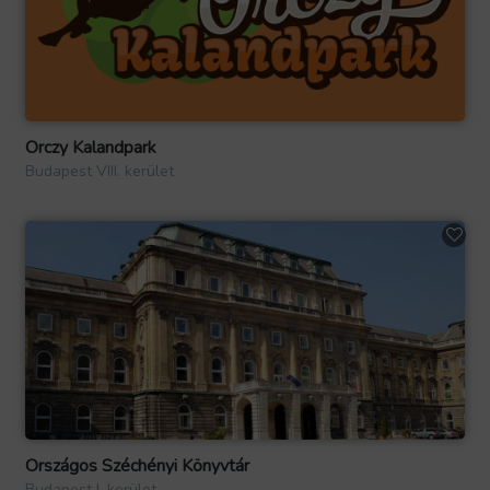
Orczy Kalandpark
Budapest VIII. kerület
Országos Széchényi Könyvtár
Budapest I. kerület