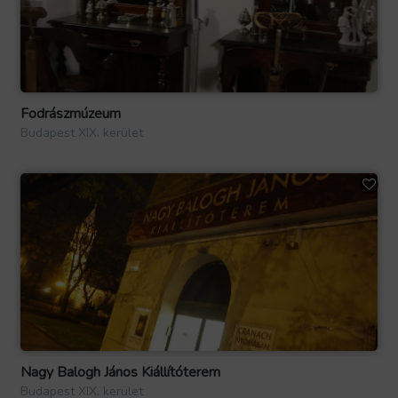
Fodrászmúzeum
Budapest XIX. kerület
Nagy Balogh János Kiállítóterem
Budapest XIX. kerület