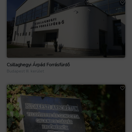
Csillaghegyi Árpád Forrásfürdő
Budapest III. kerület