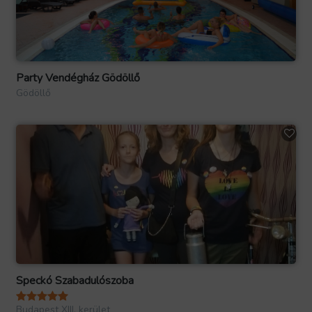
Party Vendégház Gödöllő
Gödöllő
Speckó Szabadulószoba
Budapest XIII. kerület