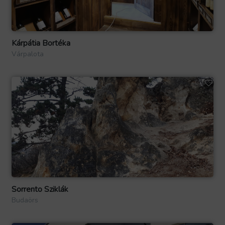
Kárpátia Bortéka
Várpalota
Sorrento Sziklák
Budaörs