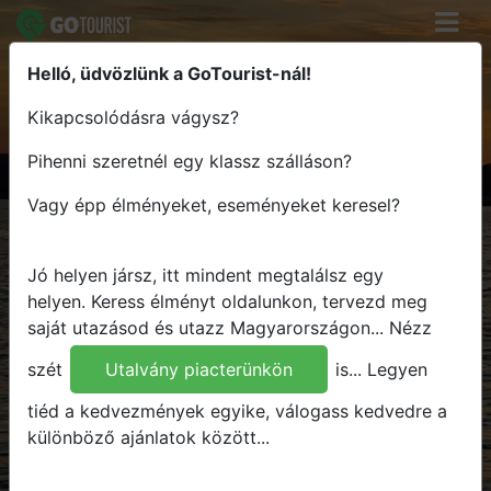
Helló, üdvözlünk a GoTourist-nál!
Keress élményt - Tervezz útvonalat
Kikapcsolódásra vágysz?
- Utazz Magyarországon
Pihenni szeretnél egy klassz szálláson?
Hova
Vagy épp élményeket, eseményeket keresel?
Mikor
Mit
Jó helyen jársz, itt mindent megtalálsz egy
Bármit
helyen.
Keress élményt oldalunkon, tervezd meg
saját utazásod és utazz Magyarországon...
Nézz
Keresés
szét
Utalvány piacterünkön
is...
Legyen
tiéd a kedvezmények egyike, válogass kedvedre a
különböző ajánlatok között...