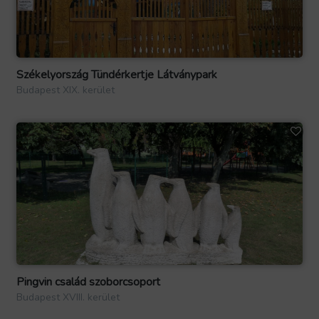
Székelyország Tündérkertje Látványpark
Budapest XIX. kerület
Pingvin család szoborcsoport
Budapest XVIII. kerület