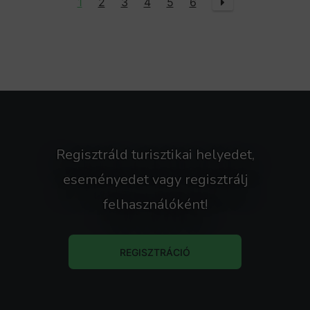
1
2
3
4
5
6
Regisztráld turisztikai helyedet,
eseményedet vagy regisztrálj
felhasználóként!
REGISZTRÁCIÓ