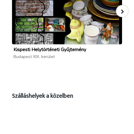
Kispesti Helytörténeti Gyűjtemény
Na
Budapest XIX. kerület
Bud
Szálláshelyek a közelben