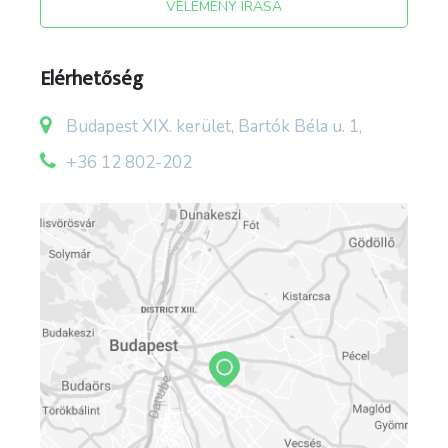
VÉLEMÉNY ÍRÁSA
Elérhetőség
Budapest XIX. kerület, Bartók Béla u. 1,
forrás: 19.kerulet.ittlakunk.hu/holmi/kultura-
szorakozas/szekelyorszag-tunderkertje-
+36 12 802-202
latvanypark ; facebook utazói fotó