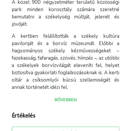
A közel 900 négyzetméter területű közösségi
park minden korosztály számára szeretné
bemutatni a székelység múltját, jelenét és
jövőjét.
A kertben felállították a székely kultúra
pavilonját és a borvíz múzeumát. Előbbi a
hagyományos székely kézművességeket –
fazekasság, fafaragás, szövés, hímzés –, az utóbbi
a székelyek borvízvilágát eleveníti fel, helyet
biztosítva gyakorlati foglalkozásoknak is. A kerti
oltár a csíksomlyói búcsú szellemiségét és
annak történetét idézi fel.
BŐVEBBEN
Értékelés