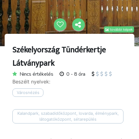
további képek
Székelyország Tündérkertje
Látványpark
Nincs értékelés
0 - 8 óra
Beszélt nyelvek:
Városnézés
Kalandpark, szabadidőközpont, lovarda, élménypark,
látogatóközpont, sétarepülés