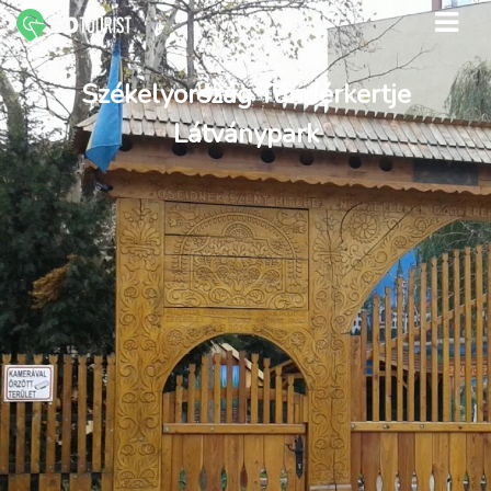
Székelyország Tündérkertje
Látványpark