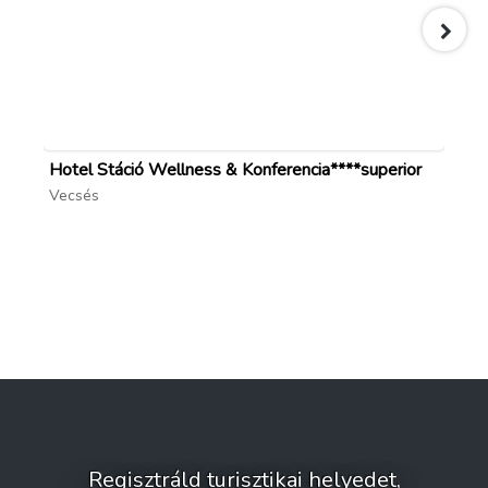
Hotel Stáció Wellness & Konferencia****superior
Pa
Vecsés
Gö
Regisztráld turisztikai helyedet,