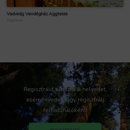
Vadvirág Vendégház Aggtelek
Aggtelek
Regisztráld turisztikai helyedet,
eseményedet vagy regisztrálj
felhasználóként!