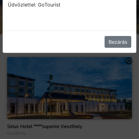
Üdvözlettel: GoTourist
Bezárás
SZŰRÉS
TÉRKÉP
Sirius Hotel ****superior Keszthely
Keszthely