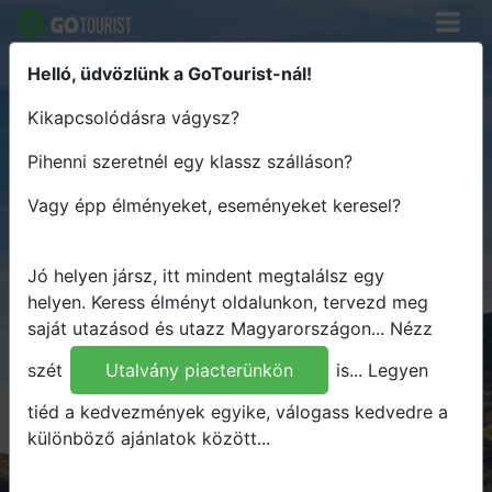
Helló, üdvözlünk a GoTourist-nál!
Keress élményt - Tervezz útvonalat
Kikapcsolódásra vágysz?
- Utazz Magyarországon
Pihenni szeretnél egy klassz szálláson?
Hova
Vagy épp élményeket, eseményeket keresel?
Mikor
Mit
Jó helyen jársz, itt mindent megtalálsz egy
Bármit
helyen.
Keress élményt oldalunkon, tervezd meg
saját utazásod és utazz Magyarországon...
Nézz
Keresés
szét
Utalvány piacterünkön
is...
Legyen
tiéd a kedvezmények egyike, válogass kedvedre a
különböző ajánlatok között...