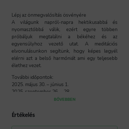
Lépj az önmegvalósítás ösvényére
A világunk napról-napra hektikusabbá és
nyomasztóbbá válik, ezért egyre többen
próbáljuk megtalálni a békéhez és az
egyensúlyhoz vezető utat. A meditációs
elvonulásunkon segítünk, hogy képes legyél
elérni azt a belső harmóniát ami egy teljesebb
élethez vezet.
További időpontok:
2025. május 30. – június 1.
2025. szeptember 26. – 28.
2025. november 14. – 16.
BŐVEBBEN
Infó:
Értékelés
https://elvonulas.krisnavolgy.hu/meditacio-ut-az-
onvalohoz/