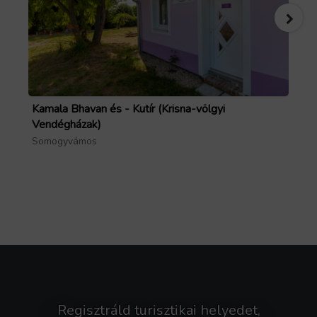
Kamala Bhavan és - Kutír (Krisna-völgyi
Le
Vendégházak)
Bal
Somogyvámos
Regisztráld turisztikai helyedet,