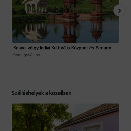
Krisna-völgy Indiai Kulturális Központ és Biofarm
Ka
Ve
Somogyvámos
So
Szálláshelyek a közelben