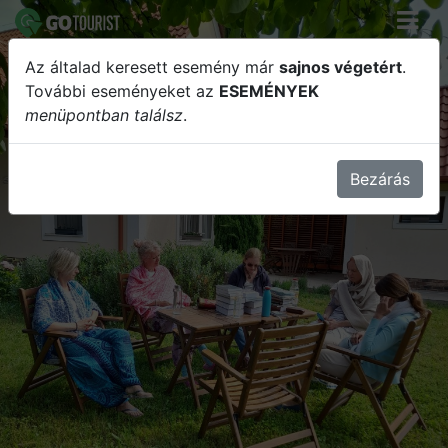
Az általad keresett esemény már
sajnos végetért
.
Meditáció – Út az önvalóhoz,
További eseményeket az
ESEMÉNYEK
menüpontban találsz
.
Elvonulás a Krisna-völgyi
vendégházak szervezésében!
Bezárás