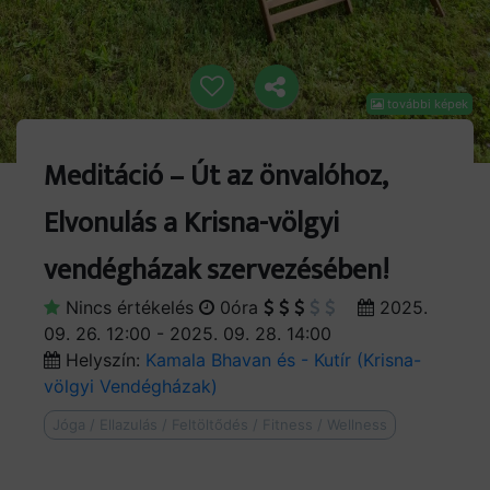
további képek
Meditáció – Út az önvalóhoz,
Elvonulás a Krisna-völgyi
vendégházak szervezésében!
Nincs értékelés
0óra
2025.
09. 26. 12:00 - 2025. 09. 28. 14:00
Helyszín:
Kamala Bhavan és - Kutír (Krisna-
völgyi Vendégházak)
Jóga / Ellazulás / Feltöltődés / Fitness / Wellness