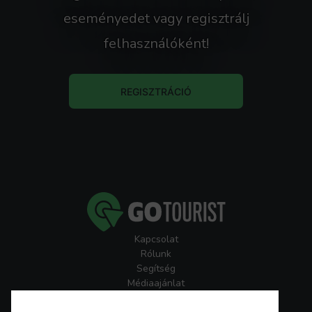
eseményedet vagy regisztrálj
felhasználóként!
REGISZTRÁCIÓ
Kapcsolat
Rólunk
Segítség
Médiaajánlat
Játékszabályzatok