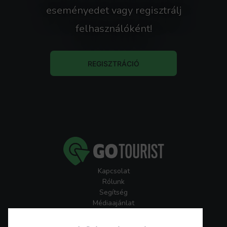
eseményedet vagy regisztrálj
felhasználóként!
REGISZTRÁCIÓ
Kapcsolat
Rólunk
Segítség
Médiaajánlat
Játékszabályzatok
GoTourist Hírlevél