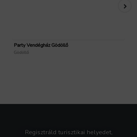
Party Vendégház Gödöllő
Ju
Gödöllő
Pil
Regisztráld turisztikai helyedet,
Forrás: GoTourist