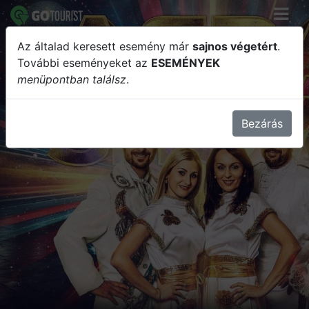
Az általad keresett esemény már
sajnos végetért
.
ABBA SHOW
További eseményeket az
ESEMÉNYEK
menüpontban találsz
.
Bezárás