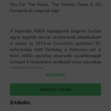
You For The Music, The Winner Takes It All,
Fernando és még sok más!
A legendás ABBA legnagyobb slágerei Európa
egyik legjobb revival zenekarának előadásában!
A műsor az 1974-es Eurovíziós győzelem 50.
évfordulója előtt tiszteleg a Waterloo-val! A
híres ABBA együttes ötvenedik születésnapját
ünnepli! A tiszteletére rendezett show szlovákiai
városokba is eljut.
BŐVEBBEN
Dancing Queen, Money Money Money, SOS,
Waterloo, Mamma Mia, Happy New Year, Thank
ELÉRHETŐ JEGYEK
You For The Music, The Winner Takes It All,
Fernando és még sok más!
Értékelés