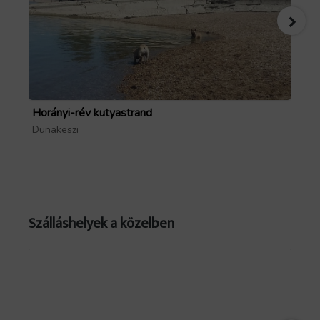
Horányi-rév kutyastrand
Sz
Dunakeszi
Sz
Szálláshelyek a közelben