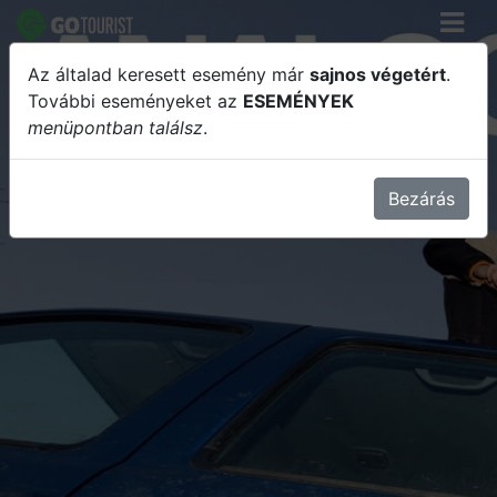
Az általad keresett esemény már
sajnos végetért
.
Analog Balaton // Peter's Terasz,
További eseményeket az
ESEMÉNYEK
menüpontban találsz
.
Balatonakarattya
Bezárás