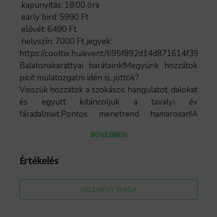
kapunyitás: 18:00 óra
early bird: 5990 Ft
elővét: 6490 Ft
helyszín: 7000 Ft jegyek:
https://cooltix.hu/event/695f892d14d871614f39da5
Balatonakarattyai barátaink!Megyünk hozzátok
picit mulatozgatni idén is, jöttök?
Visszük hozzátok a szokásos hangulatot, dalokat
és együtt kitáncoljuk a tavalyi év
fáradalmait.Pontos menetrend hamarosan!A
koncert a Nemzeti Kulturális Alap
BŐVEBBEN
(https://nka.hu/) és a Hangfoglaló Program
(https://hangfoglalo.hu/) támogatásával valósul
Értékelés
meg.https://www.analogbalaton.hu/Zsuffa Aba
és Vörös Ákos duója, vagyis az Analog Balaton
2017-ben alakult Budapesten. Az ország egyik
VÉLEMÉNY ÍRÁSA
legizgalmasabb zenekaraként tartják őket
számon, illetve felléptek a Bonobo, a Weval és a