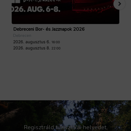
Debreceni Bor- és Jazznapok 2026
Tö
Debrecen
De
2026. augusztus 6.
20
16:00
2026. augusztus 8.
20
22:00
Regisztráld turisztikai helyedet,