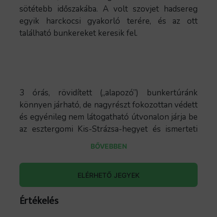
sötétebb időszakába. A volt szovjet hadsereg
egyik harckocsi gyakorló terére, és az ott
található bunkereket keresik fel.
3 órás, rövidített („alapozó”) bunkertúránk
könnyen járható, de nagyrészt fokozottan védett
és egyénileg nem látogatható útvonalon járja be
az esztergomi Kis-Strázsa-hegyet és ismerteti
meg a résztvevőkkel egykori katonai
BŐVEBBEN
használatának emlékeit.
A túra bár páratlanul szép tájon vezet,
ELÉRHETŐ JEGYEK
elsősorban történeti fókuszú. Vezetőnkkel az
egykori lőtér katonai emlékeit járjuk be:
Értékelés
bunkereket, hadifogoly temetőt és egyéb