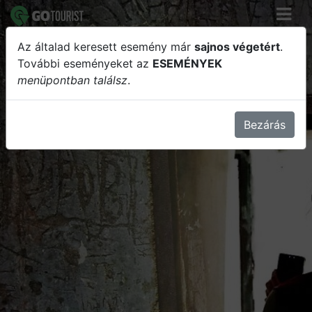
Az általad keresett esemény már
sajnos végetért
.
Esztergomi bunkertúra
További eseményeket az
ESEMÉNYEK
menüpontban találsz
.
Bezárás