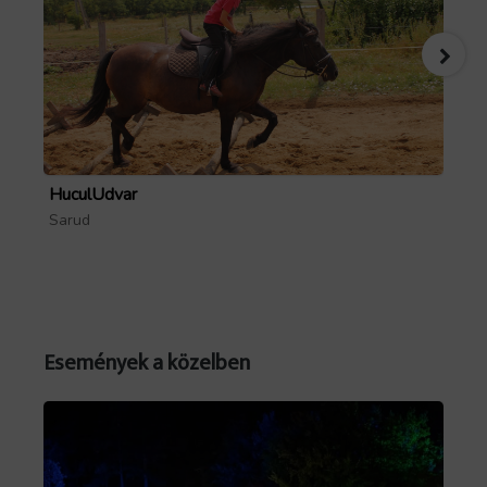
HuculUdvar
Pa
Sarud
Mó
Események a közelben