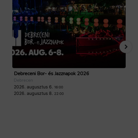
Debreceni Bor- és Jazznapok 2026
Tö
Debrecen
De
2026. augusztus 6.
20
16:00
2026. augusztus 8.
20
22:00