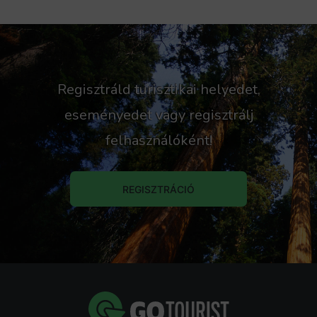
Forrás: GoTourist
Regisztráld turisztikai helyedet,
eseményedet vagy regisztrálj
felhasználóként!
REGISZTRÁCIÓ