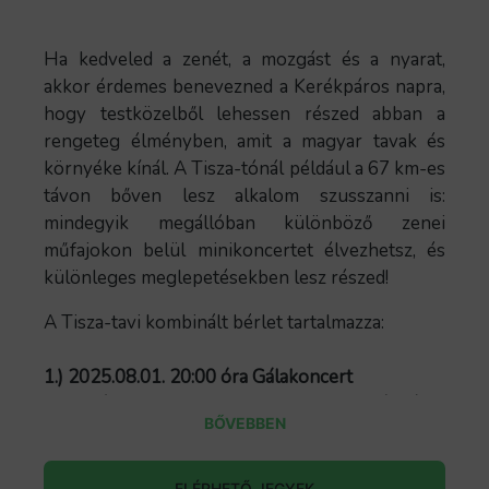
Ha kedveled a zenét, a mozgást és a nyarat,
akkor érdemes benevezned a Kerékpáros napra,
hogy testközelből lehessen részed abban a
rengeteg élményben, amit a magyar tavak és
környéke kínál. A Tisza-tónál például a 67 km-es
távon bőven lesz alkalom szusszanni is:
mindegyik megállóban különböző zenei
műfajokon belül minikoncertet élvezhetsz, és
különleges meglepetésekben lesz részed!
A Tisza-tavi kombinált bérlet tartalmazza:
1.) 2025.08.01. 20:00 óra Gálakoncert
Helyszín: Tiszafüred, Morotva Kerékpáros
BŐVEBBEN
Pihenőpark
Miklósa Erika 2024-ben indult mesterképző
ELÉRHETŐ JEGYEK