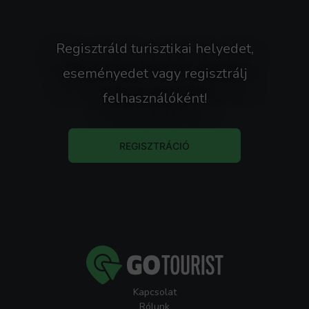
csodálatával egészül ki, hiszen ez a fesztivál
bemutatja hazánk legszebb régióinak növény-
és madárvilágát, sőt, a környék népi kultúráját is.
Regisztráld turisztikai helyedet,
Mivel a különböző műfajú zenei előadások a
eseményedet vagy regisztrálj
megszokottól teljesen eltérő, természetes
környezetben zajlanak, a hangulat és a művészi
felhasználóként!
élmény ebben a formában sehol máshol nem
található meg az országban.
REGISZTRÁCIÓ
A Gálakoncert egy olyan nyári kiruccanás mely
egy csodálatos tóparti varázslat. Ha a szabad ég
alatti nyári fesztiválok világa eddig idegen volt
számodra a zenei stílusok miatt, és akkor is, ha
annyira imádod őket, hogy más műfajokat is
szívesen hallanál festői helyszínen, exkluzív
környezetben: fogadd el a Magyar Tavak
Fesztiválja meghívását a komolyzenei koncertre!
Kapcsolat
Rólunk