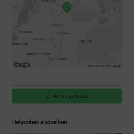
Kísér: Budafoki Dohnányi Zenekar
Az előadás rendezője: Novák Péter
2.) 2025.08.02. 09:00 óra Kerékpárral a Tisza-tó
körül
08:00 tól regisztráció Tiszafüred Morotva
Kerékpáros Pihenőpark
09:00- INDULÁS – Kurul Dobosok
8km-40’
09:40-10:00 POROSZLÓ- Orosz Zoltán
harmonika művész
9km-50’
ÚTVONALTERVEZÉS
10:50-11:20 SARUD- Vadkerti Imre
9km-50’
12:10-12:40 DINNYÉSHÁT- Szűcs Antal Gábor
Helyszínek a közelben
és Gál Péter