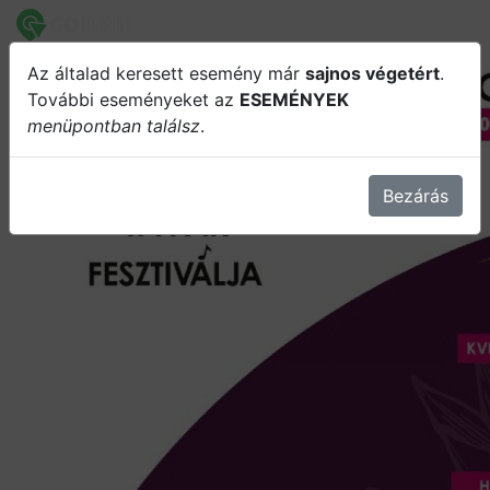
Az általad keresett esemény már
sajnos végetért
.
Magyar Tavak Fesztiválja - Tisza-tó
További eseményeket az
ESEMÉNYEK
menüpontban találsz
.
2025 / Három napos kombinált
bérlet
Bezárás