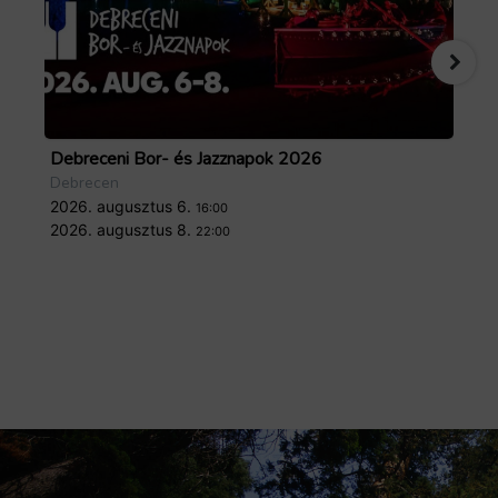
Debreceni Bor- és Jazznapok 2026
Tö
Debrecen
De
2026. augusztus 6.
20
16:00
2026. augusztus 8.
20
22:00