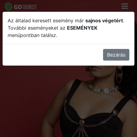
Az általad keresett esemény már
sajnos végetért
.
Nótár Mary Nagykoncert //
További eseményeket az
ESEMÉNYEK
menüpontban találsz
.
Balatonakarattya // Peter's Terasz
Bezárás