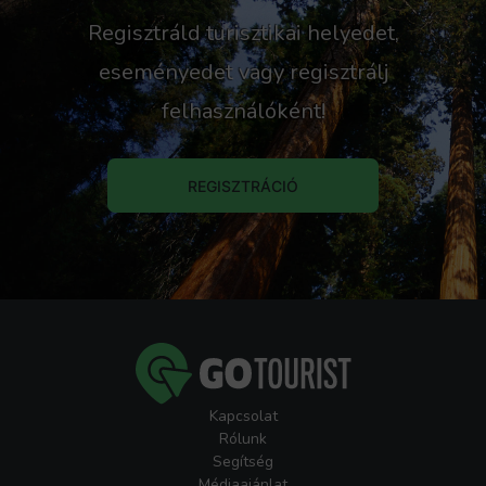
Regisztráld turisztikai helyedet,
eseményedet vagy regisztrálj
felhasználóként!
REGISZTRÁCIÓ
Kapcsolat
Rólunk
Segítség
Médiaajánlat