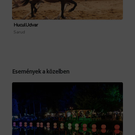
HuculUdvar
Pa
Sarud
Mó
Események a közelben