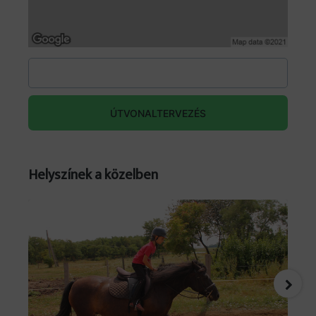
ÚTVONALTERVEZÉS
Helyszínek a közelben
Forrás: facebook.com/events/1405302984454602