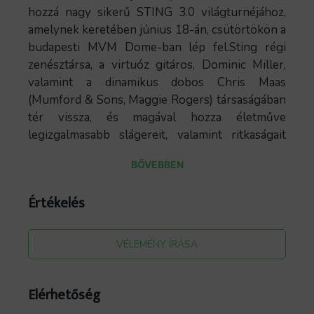
hozzá nagy sikerű STING 3.0 világturnéjához,
amelynek keretében június 18-án, csütörtökön a
budapesti MVM Dome-ban lép fel.Sting régi
zenésztársa, a virtuóz gitáros, Dominic Miller,
valamint a dinamikus dobos Chris Maas
(Mumford & Sons, Maggie Rogers) társaságában
tér vissza, és magával hozza életműve
legizgalmasabb slágereit, valamint ritkaságait
is.Most, az Amerikában és Dél-Afrikában nagy
BŐVEBBEN
sikert aratott STING 3.0 turné egy különleges
koncertsorozattal folytatódik Európában.Sting,
Értékelés
aki úttörő munkásságáról ismert
szólóelőadóként, valamint a meghatározó The
Police zenekar frontembereként és
VÉLEMÉNY ÍRÁSA
dalszerzőjeként, karrierje során folyamatosan
feszegette a zenei innováció határait. A STING
Elérhetőség
3.0 turné egy új, dinamikus korszakot képvisel,
amely hatalmas repertoárjának válogatott