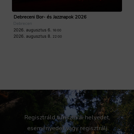
Debreceni Bor- és Jazznapok 2026
Tö
Debrecen
De
2026. augusztus 6.
20
16:00
2026. augusztus 8.
20
Forrás: facebook.com/events/1990451688420418
22:00
Regisztráld turisztikai helyedet,
eseményedet vagy regisztrálj