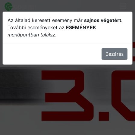
Az általad keresett esemény már
sajnos végetért
.
STING 3.0 / Budapest 2026
További eseményeket az
ESEMÉNYEK
menüpontban találsz
.
Bezárás