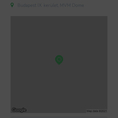
darabjait mutatja be egy háromtagú formáció
Budapest IX. kerület, MVM Dome
lencséjén keresztül.A koncertre elsőként Sting
hivatalos rajongói klubjának tagjai válthatnak
jegyet október 1-től. A regisztrált Live Nation
tagok október 2-án, 11 órától csatlakozhanak az
elővásárlási lehetőséghez, míg a teljes körű
jegyértékesítés október 3-án, 11 órakor indul.
STING 3.0 2026 EUROPEAN TOUR17-time
Grammy Award winning artist STING has added
new concerts to his highly revered “STING 3.0”
World Tour, including Budapest on Thursday,
June 18 at MVM Dome.With virtuoso guitarist
and longtime collaborator, Dominic Miller, and
dynamic drummer Chris Maas (Mumford & Sons,
Maggie Rogers), fans will have an opportunity
to see Sting perform the most electrifying hits
and rarities from his timeless