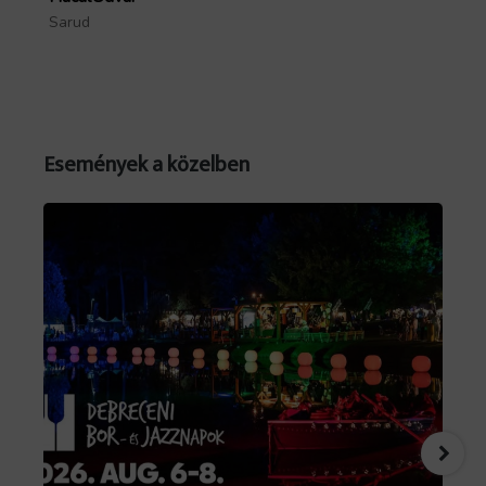
Sarud
Mó
October 3 at 11am local time.
Események a közelben