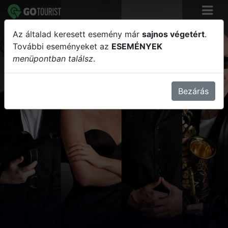
Az általad keresett esemény már
sajnos végetért
.
Vasovski Live // Balatonakarattya //
További eseményeket az
ESEMÉNYEK
menüpontban találsz
.
Peter's Terasz
Bezárás