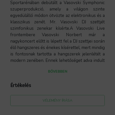
Sportarénában debütált a Vasovski Symphonic
szuperprodukció, amely a világon szinte
egyedülálló módon ötvözte az elektronikus és a
klasszikus zenét. Mr. Vasovski DJ szettjét
szimfonikus zenekar kísérte.A Vasovski Live
frontembere Vasovski Norbert már a
nagykoncert előtt is lépett fel a DJ szettjei során
élő hangszeres és énekes kísérettel, mert mindig
is fontosnak tartotta a hangszerek jelenlétét a
modern zenében. Ennek lehetőséget adva indult
útjára a Vasovski Live zenekar, ahol a DJ szettre
BŐVEBBEN
élőben játszik Ferencz Péter hegedűvel, Herold
Péter szaxofonnal, Ya Ou gitárral, valamint
Értékelés
élőben énekel Bakos Bettina, és a gitározás
mellett Ya Ou. A csapat igyekszik közelebb hozni
a fiatalokhoz a hangszeres zenét, akár csak a
VÉLEMÉNY ÍRÁSA
Vasovski Symphonic produkció is teszi.A
repertoár nagyon színes.Remixek az elmúlt 40