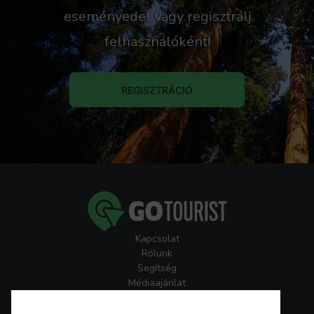
eseményedet vagy regisztrálj
felhasználóként!
REGISZTRÁCIÓ
Kapcsolat
Rólunk
Segítség
Médiaajánlat
Játékszabályzatok
GoTourist Hírlevél