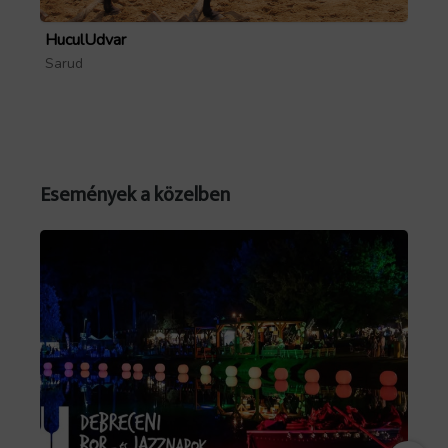
HuculUdvar
Pa
Sarud
Mó
Forrás: facebook.com/events/1507180223679634
Események a közelben