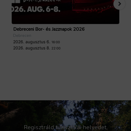
Debreceni Bor- és Jazznapok 2026
Tö
Debrecen
De
2026. augusztus 6.
20
16:00
2026. augusztus 8.
20
22:00
Regisztráld turisztikai helyedet,