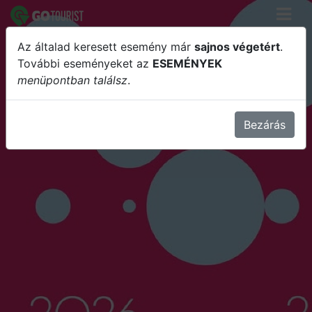
Az általad keresett esemény már
sajnos végetért
.
20. MISKOLCI FRÖCCSFESZTIVÁL
További eseményeket az
ESEMÉNYEK
menüpontban találsz
.
Bezárás