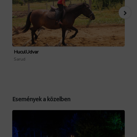
HuculUdvar
Pa
Sarud
Mó
Események a közelben