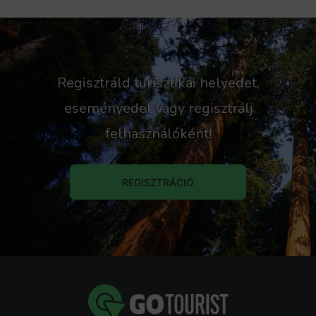
Regisztráld turisztikai helyedet,
eseményedet vagy regisztrálj
felhasználóként!
REGISZTRÁCIÓ