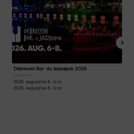
Debreceni Bor- és Jazznapok 2026
Tö
Debrecen
De
2026. augusztus 6.
20
16:00
2026. augusztus 8.
20
22:00