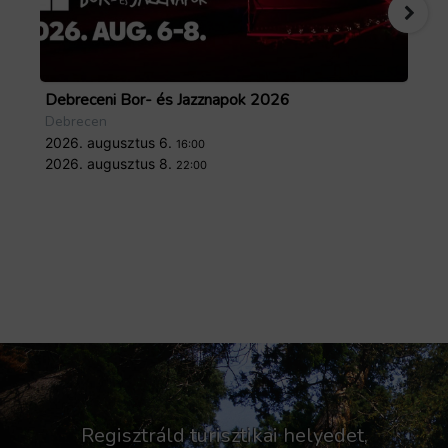
Debreceni Bor- és Jazznapok 2026
Tö
Debrecen
De
2026. augusztus 6.
20
16:00
2026. augusztus 8.
20
22:00
Regisztráld turisztikai helyedet,