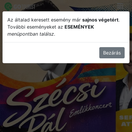
Az általad keresett esemény már
sajnos végetért
.
Csak egy tánc volt… Szécsi Pál
További eseményeket az
ESEMÉNYEK
menüpontban találsz
.
legszebb dalai - Tokaj
Bezárás