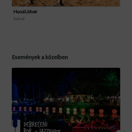
HuculUdvar
Pa
Sarud
Mó
Események a közelben