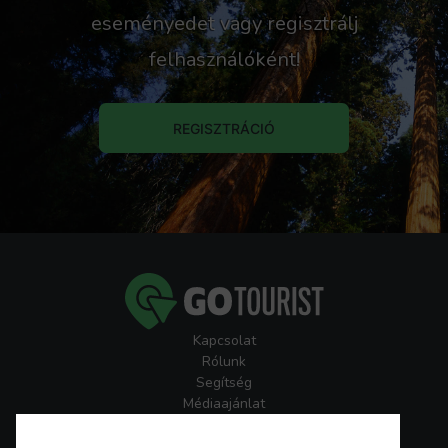
eseményedet vagy regisztrálj
felhasználóként!
REGISZTRÁCIÓ
Kapcsolat
Rólunk
Segítség
Médiaajánlat
Játékszabályzatok
GoTourist Hírlevél