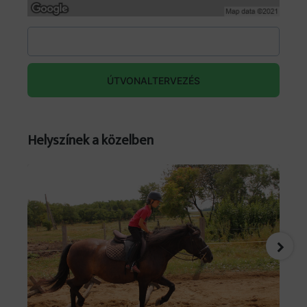
ÚTVONALTERVEZÉS
Helyszínek a közelben
Forrás: facebook.com/events/1429286761826989