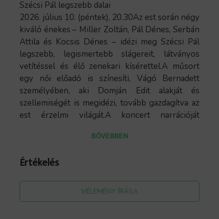
Szécsi Pál legszebb dalai
2026. július 10. (péntek), 20.30Az est során négy
kiváló énekes – Miller Zoltán, Pál Dénes, Serbán
Attila és Kocsis Dénes – idézi meg Szécsi Pál
legszebb, legismertebb slágereit, látványos
vetítéssel és élő zenekari kísérettel.A műsort
egy női előadó is színesíti, Vágó Bernadett
személyében, aki Domján Edit alakját és
szellemiségét is megidézi, tovább gazdagítva az
est érzelmi világát.A koncert narrációját
Gálvölgyi János adja, felvételről, amely
BŐVEBBEN
különleges keretet és történeti ívet ad az
előadásnak.Bízunk benne, hogy ez a
Értékelés
nosztalgikus, mégis modern hangvételű koncert
méltó emléket állít Szécsi Pál páratlan
életművének, és felejthetetlen élményt nyújt a
VÉLEMÉNY ÍRÁSA
tokaji közönség számára.Fellépők
Miller Zoltán