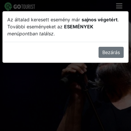
Az általad keresett esemény már
sajnos végetért
.
Hobo 80+1 - DUNAFESzT
További eseményeket az
ESEMÉNYEK
menüpontban találsz
.
Bezárás