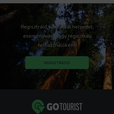
Regisztráld turisztikai helyedet,
eseményedet vagy regisztrálj
felhasználóként!
REGISZTRÁCIÓ