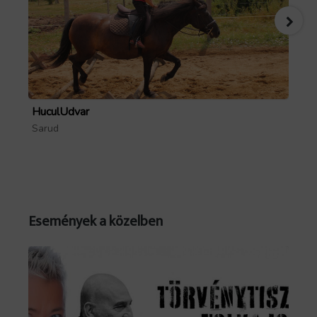
HuculUdvar
Pa
Sarud
Mó
Események a közelben