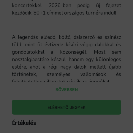
koncertekkel. 2026-ben pedig új fejezet
kezdődik: 80+1 címmel országos turnéra indul!
A legendás előadó, költő, dalszerző és színész
több mint öt évtizede kíséri végig dalokkal és
gondolatokkal a közönségét. Most sem
nosztalgiaestére készül, hanem egy különleges
estére, ahol a régi nagy dalok mellett újabb
történetek, személyes vallomások és
felejthetetlen pillanatok várják a rajongókat.
BŐVEBBEN
Hobo nyolcvan fölött is megkerülhetetlen
jelenség.
ELÉRHETŐ JEGYEK
80 év élet, +1 év tapasztalat, történet, düh,
humor, költészet és szabadságvágy – mindaz,
Értékelés
ami Hobót Hobóvá tette.