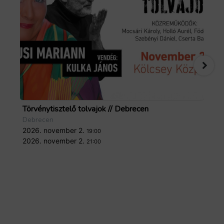
Törvénytisztelő tolvajok // Debrecen
Zo
Debrecen
De
2026. november 2.
20
19:00
Forrás: GoTourist
2026. november 2.
20
21:00