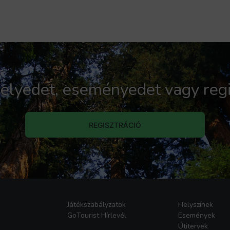
 helyedet, eseményedet vagy regi
REGISZTRÁCIÓ
Játékszabályzatok
Helyszínek
GoTourist Hírlevél
Események
Útitervek