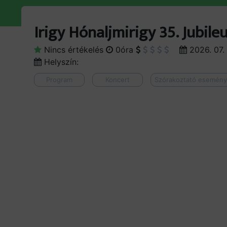
Irigy Hónaljmirigy 35. Jubile
Nincs értékelés
0óra
2026. 07. 
Helyszín:
Program
Koncert
Szórakoztató esemén