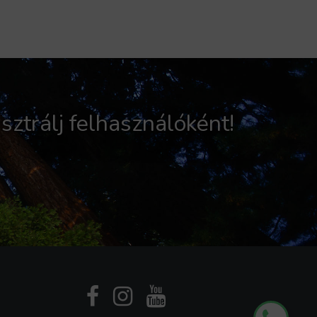
sztrálj felhasználóként!