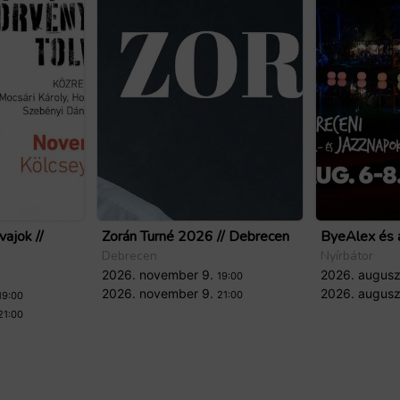
vajok //
Zorán Turné 2026 // Debrecen
ByeAlex és a
Debrecen
Nyírbátor
2026. november 9.
2026. augusz
19:00
2026. november 9.
2026. augusz
21:00
19:00
21:00