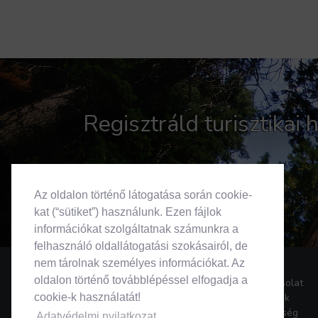
Regisztráld turisztikai
Az oldalon történő látogatása során cookie-
kat (“sütiket”) használunk. Ezen fájlok
információkat szolgáltatnak számunkra a
felhasználó oldallátogatási szokásairól, de
nem tárolnak személyes információkat. Az
oldalon történő továbblépéssel elfogadja a
Kapcsolat
Rólunk
cookie-k használatát!
Segítség
Adatvédelmi nyilatkozat