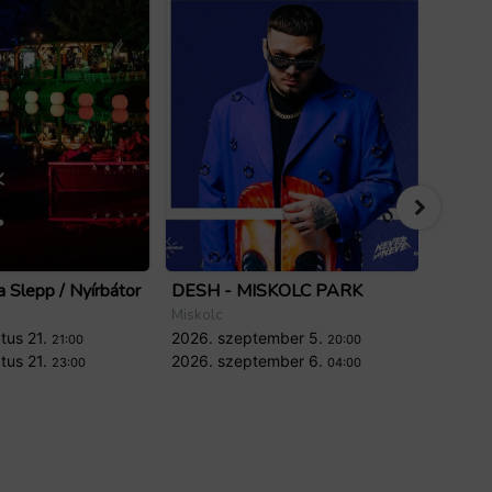
 Slepp / Nyírbátor
DESH - MISKOLC PARK
IV. Mi
Miskolc
Miskolc
tus 21.
2026. szeptember 5.
2026. 
21:00
20:00
tus 21.
2026. szeptember 6.
2026. 
23:00
04:00