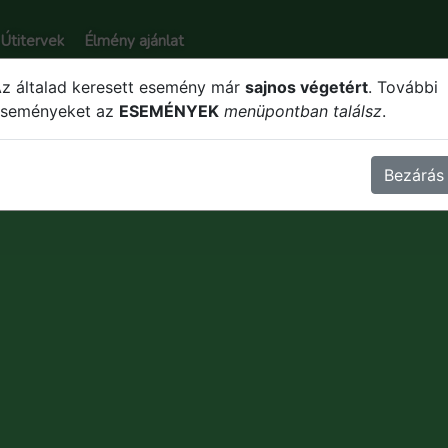
Útitervek
Élmény ajánlat
z általad keresett esemény már
sajnos végetért
. További
eseményeket az
ESEMÉNYEK
menüpontban találsz
.
Bezárás