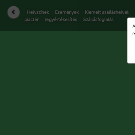
Helyszínek
Események
Kiemelt szálláshelyek
piactér
Jegyértékesítés
Szállásfoglalás
A