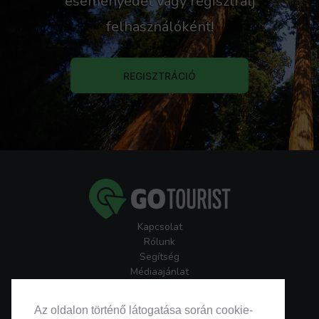
eseményedet vagy regisztrálj
felhasználóként!
REGISZTRÁCIÓ
Kapcsolat
Rólunk
Segítség
Médiaajánlat
Játékszabályzatok
GoTourist Hírlevél
Az oldalon történő látogatása során cookie-
Helyszínek