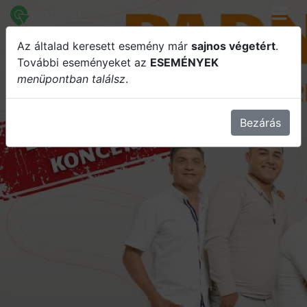
Az általad keresett esemény már
sajnos végetért
.
Parno Graszt / Debrecen, Lovarda
További eseményeket az
ESEMÉNYEK
menüpontban találsz
.
Bezárás