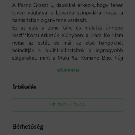
A Parno Graszt új dalokkal érkezik, hogy fehér
lován vágtatva a Lovarda színpadára hozza a
hamisítatlan cigányzene varázsát.
Ez az este a zene, tánc és mulatás ünnepe
lesz!**Korai érkezők előnyben: a Ham Ko Ham
nyitja az estét, és már az első hangoknál
beindítják a bulit.Hallhatjátok a legnagyobb
slágereket, mint a Muki fia, Romano Bijo, Fújj
meg a szél, Már nem szédülök, és még sok más
BŐVEBBEN
kedvencet, köztük új dalokat is, mindezt őszinte,
hamisítatlan cigányzenével.
Értékelés
VÉLEMÉNY ÍRÁSA
Elérhetőség