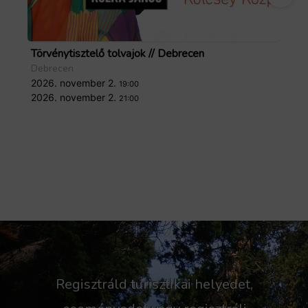
Törvénytisztelő tolvajok // Debrecen
Zo
Debrecen
De
2026. november 2.
20
19:00
2026. november 2.
20
21:00
Regisztráld turisztikai helyedet,