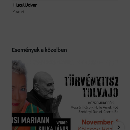
HuculUdvar
Pa
Sarud
Mó
Események a közelben