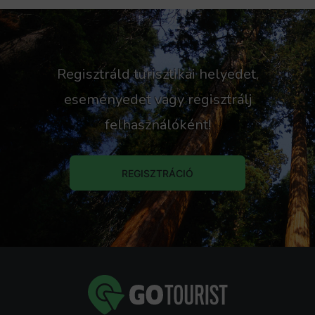
Regisztráld turisztikai helyedet,
eseményedet vagy regisztrálj
felhasználóként!
REGISZTRÁCIÓ