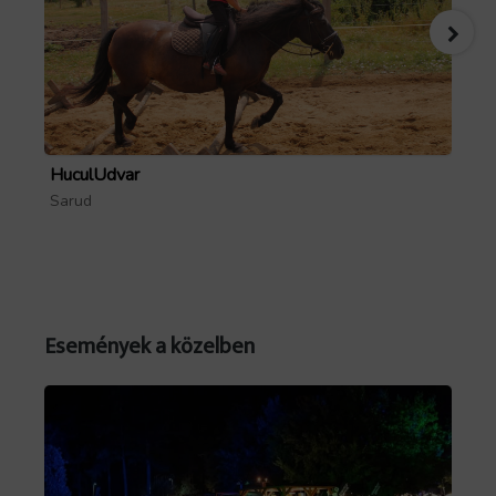
HuculUdvar
Pa
Sarud
Mó
Forrás: GoTourist
Események a közelben