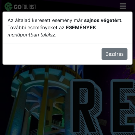
Az általad keresett esemény már
sajnos végetért
.
RetroTorony - Náksi Attila
További eseményeket az
ESEMÉNYEK
menüpontban találsz
.
Bezárás