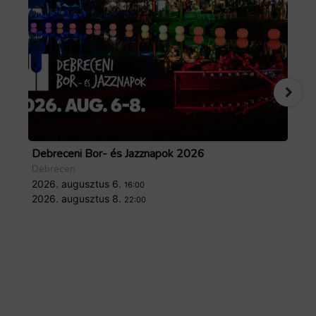
Debreceni Bor- és Jazznapok 2026
Tö
Debrecen
De
2026. augusztus 6.
20
16:00
2026. augusztus 8.
20
22:00