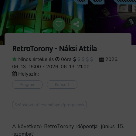
RetroTorony - Náksi Attila
Nincs értékelés
0óra
2026.
06. 13. 19:00 - 2026. 06. 13. 21:00
Helyszín:
Program
Koncert
Szórakoztató események/programok
A következő RetroTorony időpontja: június 15.
(szombat)