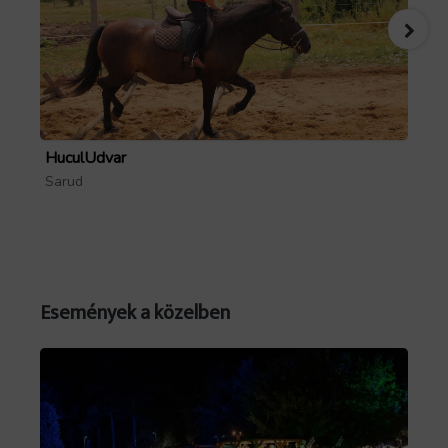
HuculUdvar
Pa
Sarud
Mó
Események a közelben