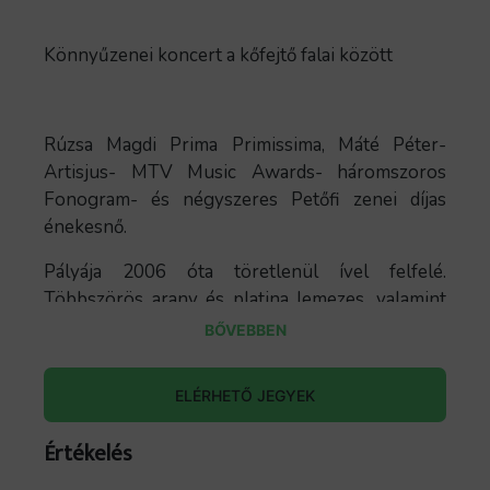
Könnyűzenei koncert a kőfejtő falai között
Rúzsa Magdi Prima Primissima, Máté Péter-
Artisjus- MTV Music Awards- háromszoros
Fonogram- és négyszeres Petőfi zenei díjas
énekesnő.
Pályája 2006 óta töretlenül ível felfelé.
Többszörös arany és platina lemezes, valamint
díjak és elismerések tulajdonosa.
BŐVEBBEN
2013-ban az Egyszer, a Szerelem, 2014-ben a
Nélküled, és az Ég és föld, 2015-ben az Április
ELÉRHETŐ JEGYEK
és a Tejút, 2016-ban az Érj hozzám és a Jel,
Értékelés
2017-ben az Éden, és a Mosd fehérre, 2018-ban
a Légzés, és az Aduász, 2019-ben a Mona Lisa, és