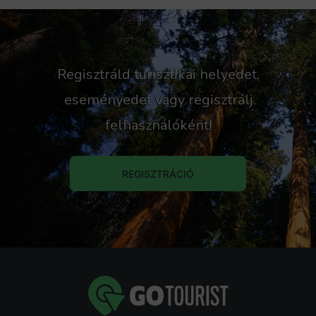
Regisztráld turisztikai helyedet,
eseményedet vagy regisztrálj
felhasználóként!
REGISZTRÁCIÓ