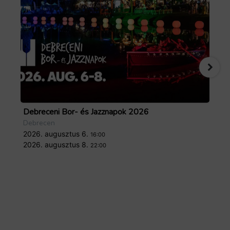
Debreceni Bor- és Jazznapok 2026
Tö
Debrecen
De
2026. augusztus 6.
20
16:00
2026. augusztus 8.
20
22:00
Forrás: GoTourist