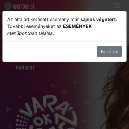
Az általad keresett esemény már
sajnos végetért
.
Rúzsa Magdi koncert
További eseményeket az
ESEMÉNYEK
menüpontban találsz
.
Bezárás