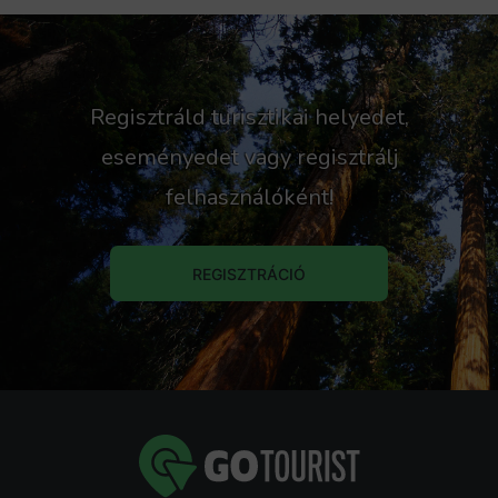
Regisztráld turisztikai helyedet,
eseményedet vagy regisztrálj
felhasználóként!
REGISZTRÁCIÓ