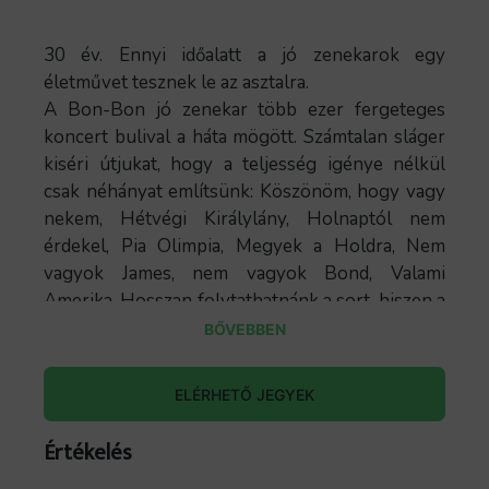
30 év. Ennyi időalatt a jó zenekarok egy
életművet tesznek le az asztalra.
A Bon-Bon jó zenekar több ezer fergeteges
koncert bulival a háta mögött. Számtalan sláger
kiséri útjukat, hogy a teljesség igénye nélkül
csak néhányat említsünk: Köszönöm, hogy vagy
nekem, Hétvégi Királylány, Holnaptól nem
érdekel, Pia Olimpia, Megyek a Holdra, Nem
vagyok James, nem vagyok Bond, Valami
Amerika. Hosszan folytathatnánk a sort, hiszen a
zenekar 16 lemeze bőven ad nekünk erre
BŐVEBBEN
muníciót, de ehelyett azt gondoltuk, hogy a
jubileum tiszteletére inkább színpadra
ELÉRHETŐ JEGYEK
állítottunk egy rendkívül vidám, szórakoztató, és
hihetetlenül látványos vígjáték musicalt.
Értékelés
A felcsendülődalokat a Bon-Bon két