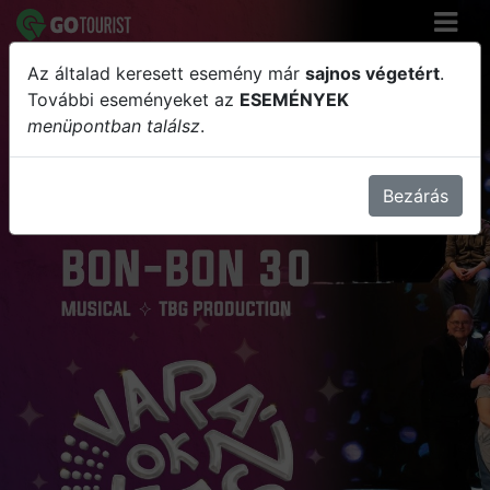
Az általad keresett esemény már
sajnos végetért
.
Valahol Amerika- Bon-Bon 30
További eseményeket az
ESEMÉNYEK
menüpontban találsz
.
Bezárás