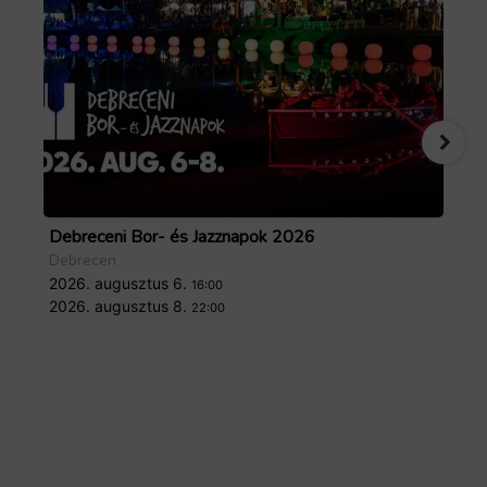
Debreceni Bor- és Jazznapok 2026
Tö
Debrecen
De
2026. augusztus 6.
20
16:00
2026. augusztus 8.
20
22:00
Forrás: GoTourist