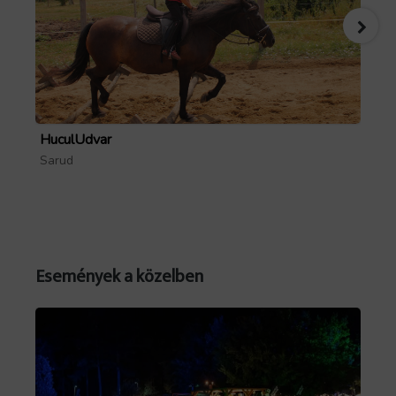
HuculUdvar
Pa
Sarud
Mó
Események a közelben