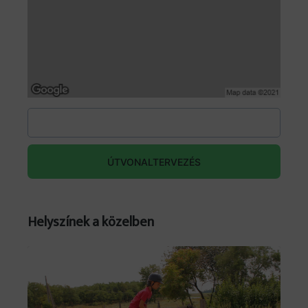
Bence: Sánta László
Fitti: Monori Dominik
Báró: Szentmártoni Norman
Tibor: Buch Tibor
További információk az
előadásról: https://tbgprod.hu/repertoar/15
ÚTVONALTERVEZÉS
Helyszínek a közelben