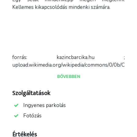
Kellemes kikapcsolódás mindenki számára.
forrás: kazincbarcika.hu ;
upload.wikimedia.org/wikipedia/commons/0/0b/Csóna
tó,_Kazincbarcika.jpg
BŐVEBBEN
Szolgáltatások
Ingyenes parkolás
Fotózás
Értékelés