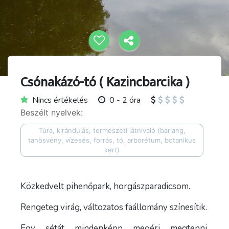
Csónakázó-tó ( Kazincbarcika )
Nincs értékelés
0 - 2 óra
Beszélt nyelvek:
Túra, kirándulás, természeti látnivaló (barlang,
tanösvény, vízesés, forrás, tó, arborétum, botanikus
kert)
Közkedvelt pihenőpark, horgászparadicsom.
Rengeteg virág, változatos faállomány színesítik.
Egy sétát mindenképp megéri megtenni.