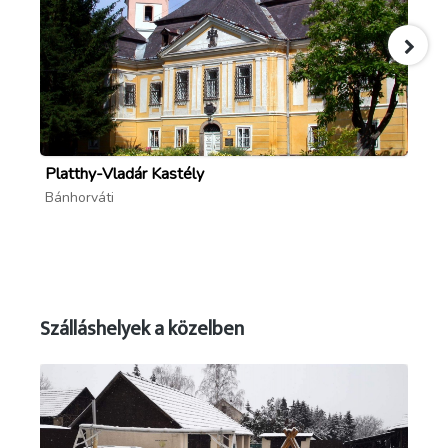
Platthy-Vladár Kastély
Ed
Bánhorváti
Ed
Szálláshelyek a közelben