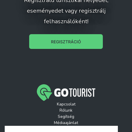
Regisztráld turisztikai helyedet,
eseményedet vagy regisztrálj
felhasználóként!
REGISZTRÁCIÓ
Kapcsolat
Rólunk
Segítség
Médiaajánlat
Játékszabályzatok