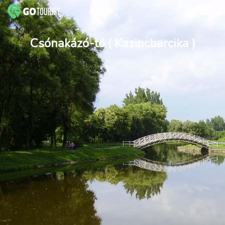
Csónakázó-tó ( Kazincbarcika )