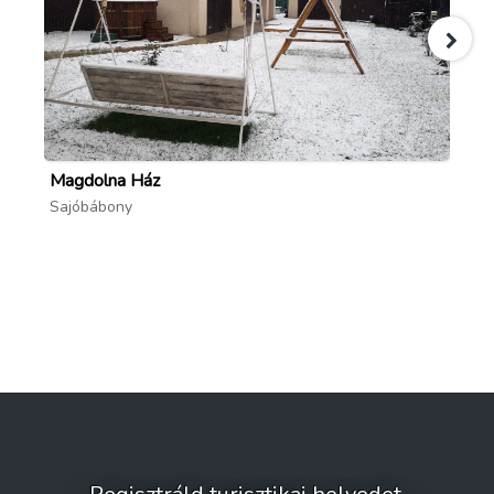
Magdolna Ház
Ho
Sajóbábony
Mi