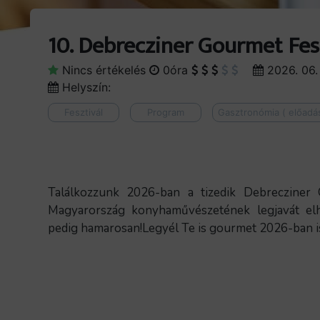
10. Debrecziner Gourmet Fes
Nincs értékelés
0óra
2026. 06. 
Helyszín:
Fesztivál
Program
Gasztronómia ( előadás,
Találkozzunk 2026-ban a tizedik Debrecziner 
Magyarország konyhaművészetének legjavát el
pedig hamarosan!Legyél Te is gourmet 2026-ban i