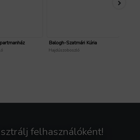
partmanház
Balogh-Szatmári Kúria
Bihari 
ló
Hajdúszoboszló
Létavé
sztrálj felhasználóként!