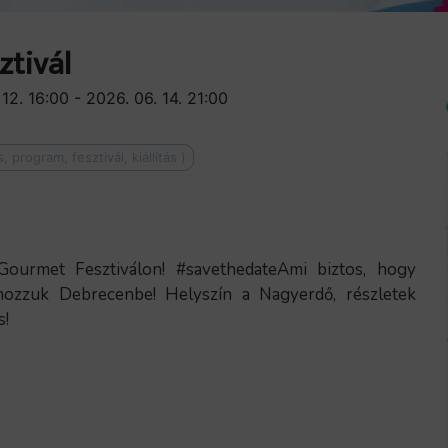
ztivál
12. 16:00 - 2026. 06. 14. 21:00
 program, fesztivál, kiállítás )
Gourmet Fesztiválon! #savethedateAmi biztos, hogy
hozzuk Debrecenbe! Helyszín a Nagyerdő, részletek
s!