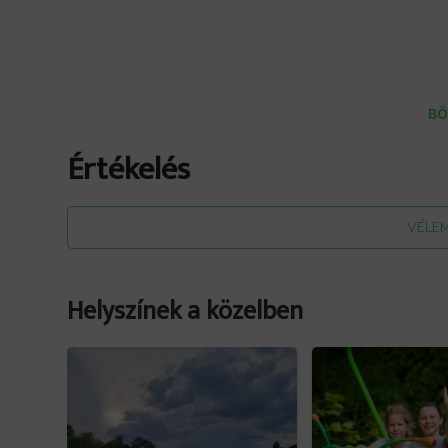
BŐ
Értékelés
Forrás: facebook.com/events/123996336117292
VÉLE
Helyszínek a közelben