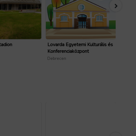
tadion
Lovarda Egyetemi Kulturális és
Agóra
Konferenciaközpont
Élmén
Debrecen
Debrec