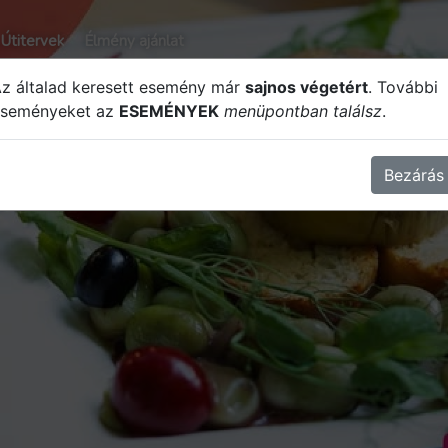
Útitervek
Élmény ajánlat
z általad keresett esemény már
sajnos végetért
. További
eseményeket az
ESEMÉNYEK
menüpontban találsz
.
Bezárás