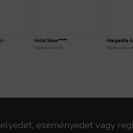
z -
Hotel Silver****
Margaréta A
Hajdúszoboszló
Hajdúszobosz
 helyedet, eseményedet vagy regi