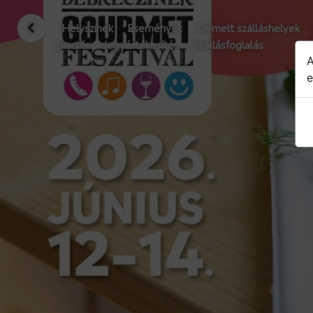
Helyszínek
Események
Kiemelt szálláshelyek
piactér
Jegyértékesítés
Szállásfoglalás
A