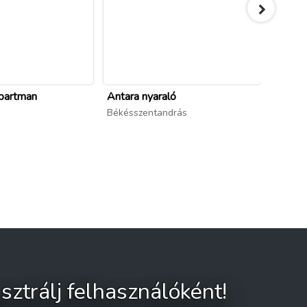
partman
Antara nyaraló
Erika 
Békésszentandrás
Békéss
sztrálj felhasználóként!