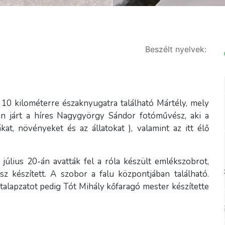
Beszélt nyelvek:
 10 kilométerre északnyugatra található Mártély, mely
an járt a híres Nagygyörgy Sándor fotóművész, aki a
ákat, növényeket és az állatokat ), valamint az itt élő
lius 20-án avatták fel a róla készült emlékszobrot,
 készített. A szobor a falu központjában található.
talapzatot pedig Tót Mihály kőfaragó mester készítette