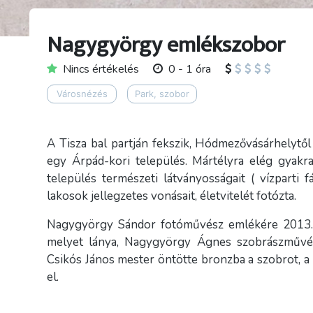
Nagygyörgy emlékszobor
Nincs értékelés
0 - 1 óra
Városnézés
Park, szobor
A Tisza bal partján fekszik, Hódmezővásárhelytől
egy Árpád-kori település. Mártélyra elég gyakr
település természeti látványosságait ( vízparti f
lakosok jellegzetes vonásait, életvitelét fotózta.
Nagygyörgy Sándor fotóművész emlékére 2013. jú
melyet lánya, Nagygyörgy Ágnes szobrászművész
Csikós János mester öntötte bronzba a szobrot, a 
el.