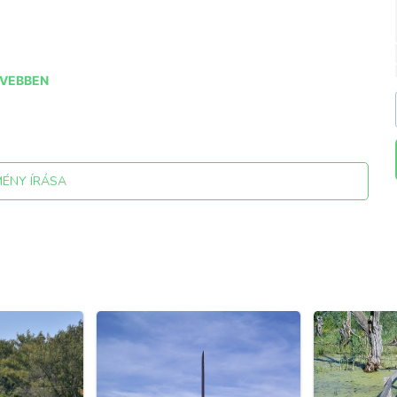
VEBBEN
 ( naturphotography.com )
MÉNY ÍRÁSA