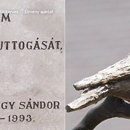
Útitervek
Élmény ajánlat