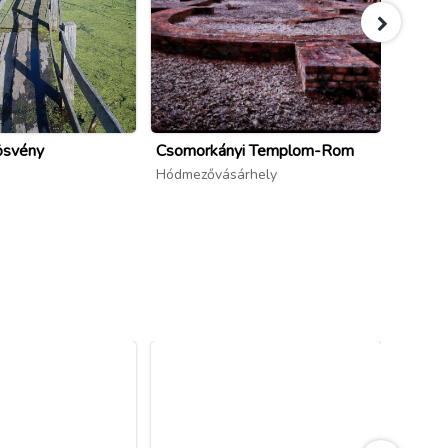
ösvény
Csomorkányi Templom-Rom
Mindsz
szabad
Hódmezővásárhely
Mindsz