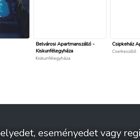
Belvárosi Apartmanszálló -
Csipkeház A
Kiskunfélegyháza
Cserkeszőlő
Kiskunfélegyháza
 helyedet, eseményedet vagy regi