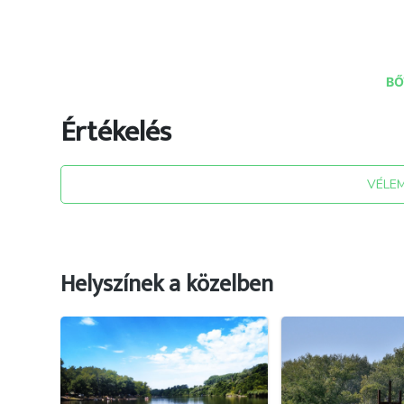
BŐ
Értékelés
forrás: martely.hu ; az attrakció hivatalos oldala ,
VÉLE
Helyszínek a közelben