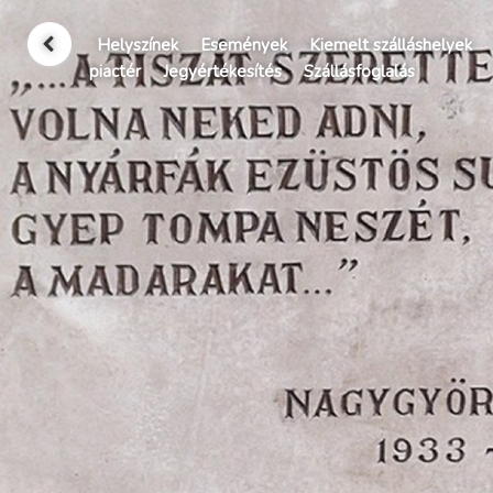
Helyszínek
Események
Kiemelt szálláshelyek
piactér
Jegyértékesítés
Szállásfoglalás