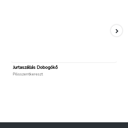
Jurtaszállás Dobogókő
Ho
Pilisszentkereszt
Ve