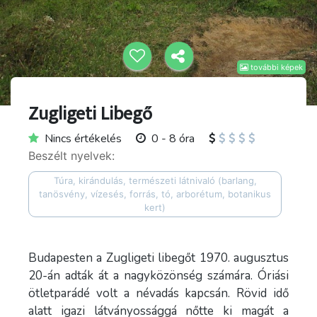
további képek
Zugligeti Libegő
Nincs értékelés
0 - 8 óra
Beszélt nyelvek:
Túra, kirándulás, természeti látnivaló (barlang,
tanösvény, vízesés, forrás, tó, arborétum, botanikus
kert)
Budapesten a Zugligeti libegőt 1970. augusztus
20-án adták át a nagyközönség számára. Óriási
ötletparádé volt a névadás kapcsán. Rövid idő
alatt igazi látványossággá nőtte ki magát a