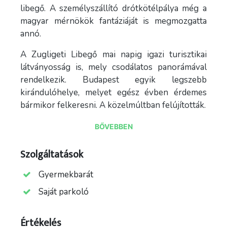
libegő. A személyszállító drótkötélpálya még a
magyar mérnökök fantáziáját is megmozgatta
annó.
A Zugligeti Libegő mai napig igazi turisztikai
látványosság is, mely csodálatos panorámával
rendelkezik. Budapest egyik legszebb
kirándulóhelye, melyet egész évben érdemes
bármikor felkeresni. A közelmúltban felújították.
A Libegő a nyári hónapokban minden nap 10 és
BŐVEBBEN
19 óra között várja a vendégeket és
kirándulókat.
Szolgáltatások
Gyermekbarát
Saját parkoló
Értékelés