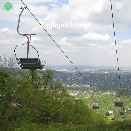
Zugligeti Libegő