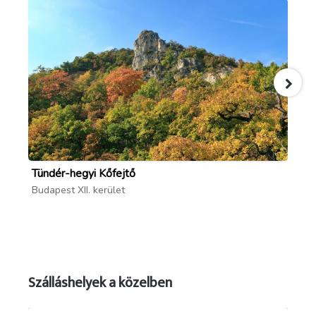
Tündér-hegyi Kőfejtő
Já
Budapest XII. kerület
Bud
Szálláshelyek a közelben