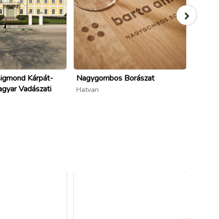
sigmond Kárpát-
Nagygombos Borászat
Hatvan
gyar Vadászati
Hatvan
Hatvan