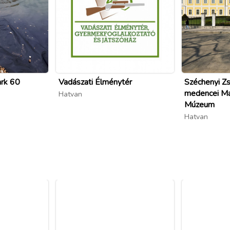
ark 60
Vadászati Élménytér
Széchenyi Z
medencei Ma
Hatvan
Múzeum
Hatvan