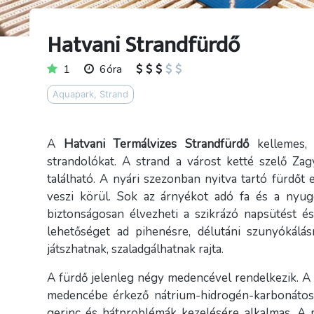
Hatvani Strandfürdő
1
6óra
Aquapark, Strand
A
Hatvani Termálvizes Strandfürdő
kellemes, 
strandolókat. A strand a várost ketté szelő Zag
található. A nyári szezonban nyitva tartó fürdőt
veszi körül. Sok az árnyékot adó fa és a nyug
biztonságosan élvezheti a szikrázó napsütést é
lehetőséget ad pihenésre, délutáni szunyókálás
játszhatnak, szaladgálhatnak rajta.
A fürdő jelenleg négy medencével rendelkezik. A
medencébe érkező nátrium-hidrogén-karbonátos 
gerinc és hátproblémák kezelésére alkalmas. 