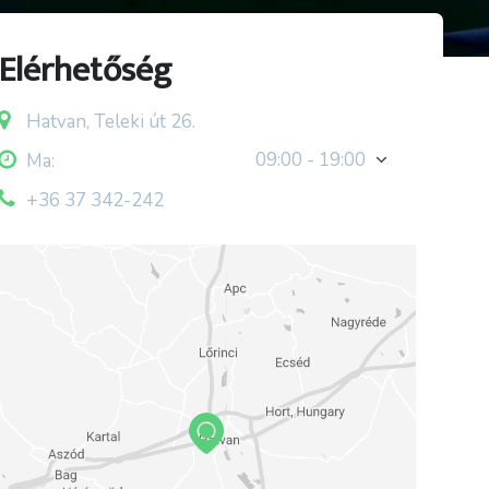
Elérhetőség
Hatvan, Teleki út 26.
09:00 - 19:00
Ma:
+36 37 342-242