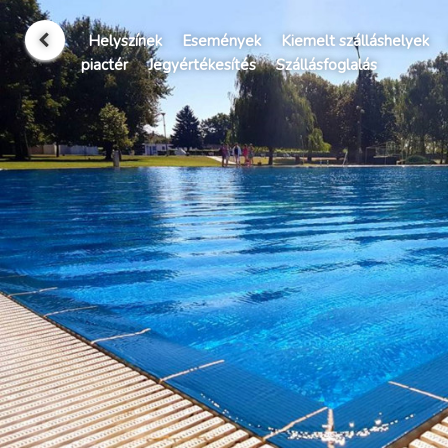
Helyszínek
Események
Kiemelt szálláshelyek
piactér
Jegyértékesítés
Szállásfoglalás