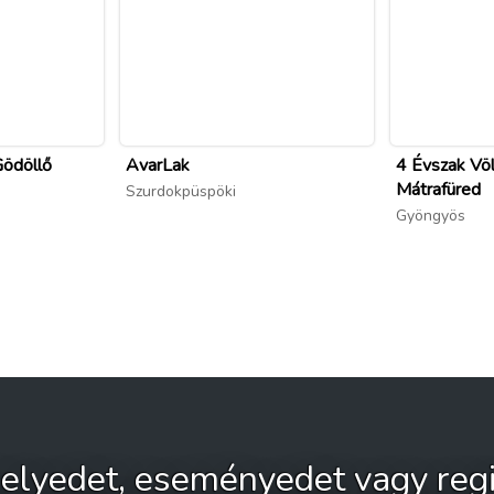
Gödöllő
AvarLak
4 Évszak Völ
Mátrafüred
Szurdokpüspöki
Gyöngyös
 helyedet, eseményedet vagy regi