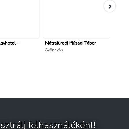
gyhotel -
Mátrafüredi Ifjúsági Tábor
4 Évsz
Mátraf
Gyöngyös
Gyöng
sztrálj felhasználóként!