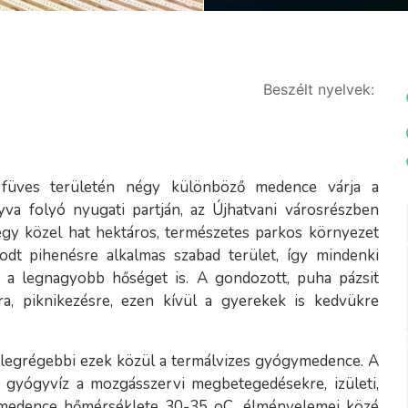
Beszélt nyelvek:
füves területén négy különböző medence várja a
yva folyó nyugati partján, az Újhatvani városrészben
 egy közel hat hektáros, természetes parkos környezet
odt pihenésre alkalmas szabad terület, így mindenki
s a legnagyobb hőséget is. A gondozott, puha pázsit
ra, piknikezésre, ezen kívül a gyerekek is kedvükre
 legrégebbi ezek közül a termálvizes gyógymedence. A
gyógyvíz a mozgásszervi megbetegedésekre, izületi,
A medence hőmérséklete 30-35 oC, élményelemei közé