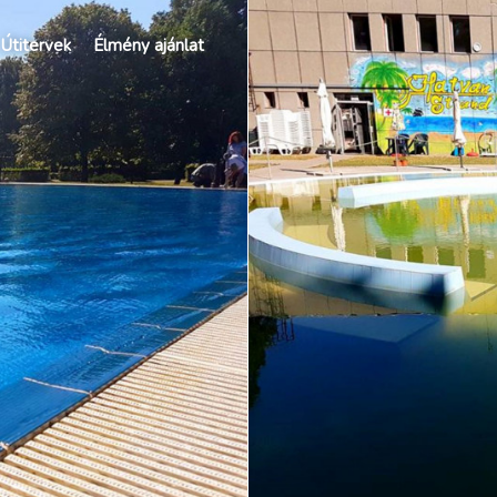
Útitervek
Élmény ajánlat