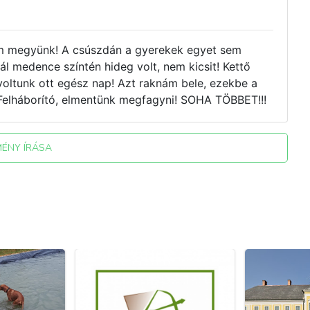
em megyünk! A csúszdán a gyerekek egyet sem
mál medence színtén hideg volt, nem kicsit! Kettő
voltunk ott egész nap! Azt raknám bele, ezekbe a
 Felháborító, elmentünk megfagyni! SOHA TÖBBET!!!
MÉNY ÍRÁSA