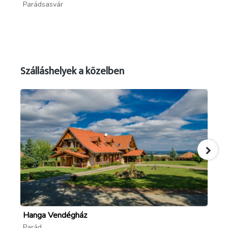
Mi
Parádsasvár
Pa
Szálláshelyek a közelben
Hanga Vendégház
Pa
Parád
Pa