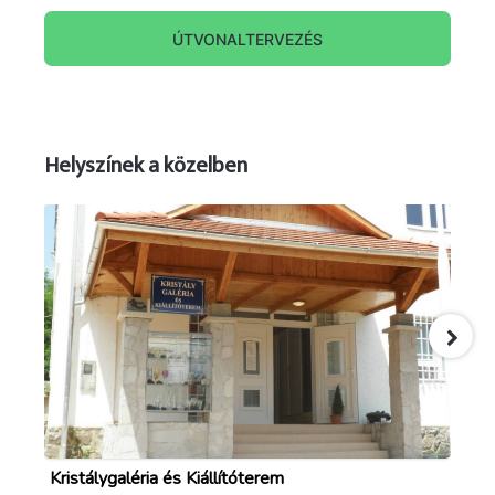
ÚTVONALTERVEZÉS
Helyszínek a közelben
Kristálygaléria és Kiállítóterem
Lá