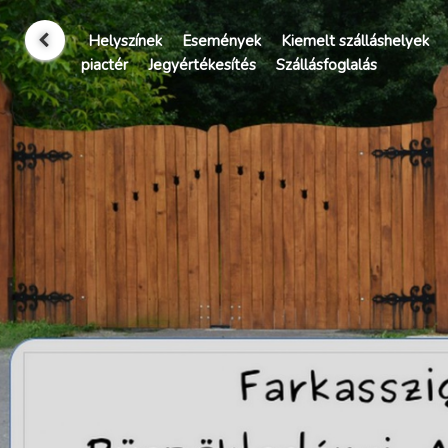
Helyszínek
Események
Kiemelt szálláshelyek
piactér
Jegyértékesítés
Szállásfoglalás