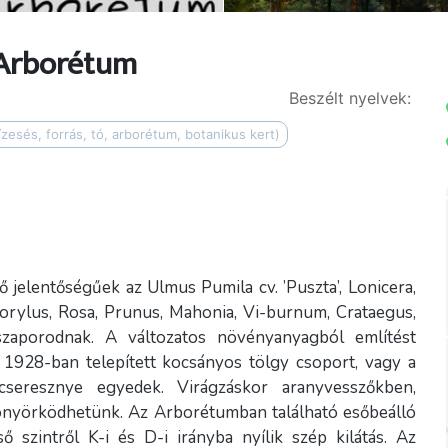
 Arborétum
Beszélt nyelvek:
ízesés, forrás, tó, arborétum, botanikus kert)
elentőségűek az Ulmus Pumila cv. ’Puszta’, Lonicera,
Corylus, Rosa, Prunus, Mahonia, Vi-burnum, Crataegus,
szaporodnak. A változatos növényanyagból említést
 1928-ban telepített kocsányos tölgy csoport, vagy a
 cseresznye egyedek. Virágzáskor aranyvesszőkben,
yönyörködhetünk. Az Arborétumban található esőbeálló
 szintről K-i és D-i irányba nyílik szép kilátás. Az