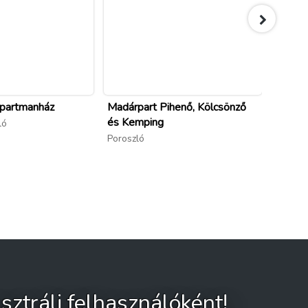
partmanház
Madárpart Pihenő, Kölcsönző
Taviró
és Kemping
ló
Porosz
Poroszló
sztrálj felhasználóként!