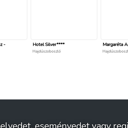
 úttörője volt. Kaán Károly kezdeményezésére jött létre
Szintén az irodaépület előtt áll Magyar Pál szobra, aki a
 magyar erdészeti ökológia megalapítójának. Magyar Pál
etője. A Bemutatóházhoz vezető út mellett áll Tury Elemér
 1963-ig vezette a telepen folyó kísérleteket.
z -
Hotel Silver****
Margaréta A
Hajdúszoboszló
Hajdúszobosz
u ; 06 (54) 451-169
 helyedet, eseményedet vagy regi