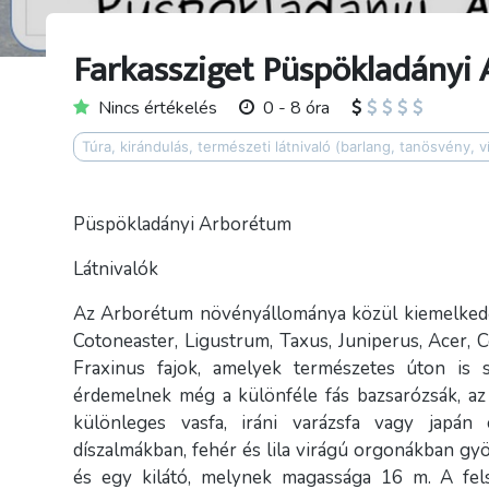
Farkassziget Püspökladányi
Nincs értékelés
0 - 8 óra
Túra, kirándulás, természeti látnivaló (barlang, tanösvény, v
Püspökladányi Arborétum
Látnivalók
Az Arborétum növényállománya közül kiemelkedő j
Cotoneaster, Ligustrum, Taxus, Juniperus, Acer, 
Fraxinus fajok, amelyek természetes úton is 
érdemelnek még a különféle fás bazsarózsák, az
különleges vasfa, iráni varázsfa vagy japán
díszalmákban, fehér és lila virágú orgonákban g
és egy kilátó, melynek magassága 16 m. A felső