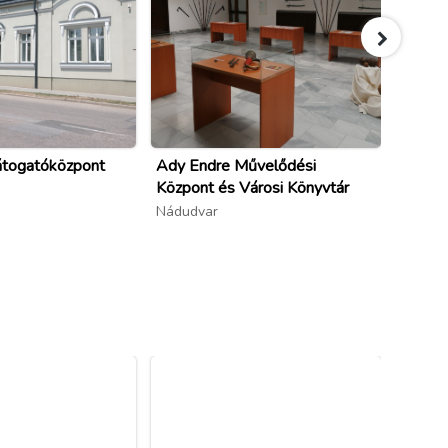
átogatóközpont
Ady Endre Művelődési
Nádudv
Központ és Városi Könyvtár
Templ
Nádudvar
Nádudv