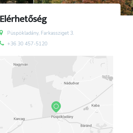
Elérhetőség
Püspökladány, Farkassziget 3.
+36 30 457-5120