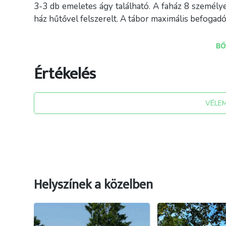
3-3 db emeletes ágy található. A faház 8 személye
ház hűtővel felszerelt. A tábor maximális befogad
Táborunk területén szabadtéri főzési, bográc
BŐ
biztosítani, illetve valamennyi nyársbotot. A 
Ágyneműt biztosítunk.
Értékelés
Településünkön lehetőség van különböző progra
megszervezünk Önöknek. 2023-ban újabb, színe
VÉLE
hamarosan).
Helyszínek a közelben