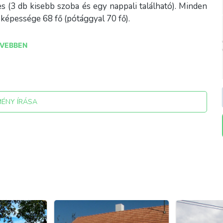
s (3 db kisebb szoba és egy nappali található). Minden
óképessége 68 fő (pótággyal 70 fő).
sozási lehetőség van. Bográcsot és állványt tudunk
VEBBEN
további konyhai eszközöket szükséges magukkal hozni.
mokat igénybe venni, melyet igény díjmentesen előre
sebb programokkal bővítjük kínálatunkat (részletek
MÉNY ÍRÁSA