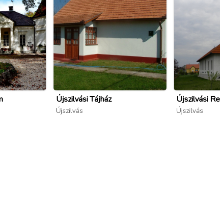
m
Újszilvási Tájház
Újszilvási 
Újszilvás
Újszilvás
yorgye.hu/strandfurdo ; facebook.com/people/Kastély-