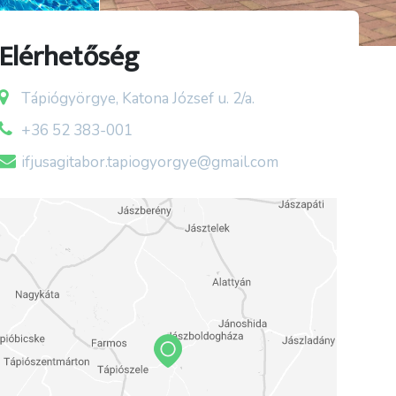
Elérhetőség
Tápiógyörgye, Katona József u. 2/a.
+36 52 383-001
ifjusagitabor.tapiogyorgye@gmail.com