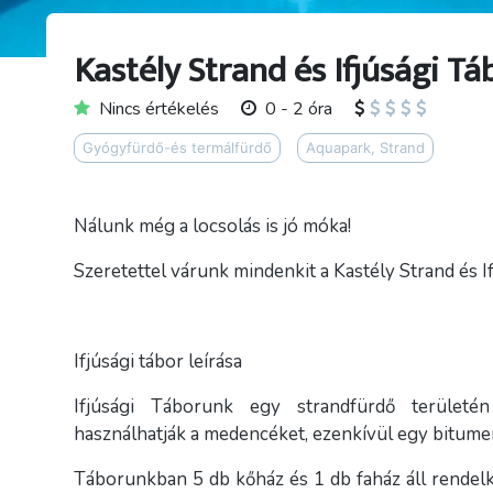
Kastély Strand és Ifjúsági T
Nincs értékelés
0 - 2 óra
Gyógyfürdő-és termálfürdő
Aquapark, Strand
Nálunk még a locsolás is jó móka!
Szeretettel várunk mindenkit a Kastély Strand és 
Ifjúsági tábor leírása
Ifjúsági Táborunk egy strandfürdő területén
használhatják a medencéket, ezenkívül egy bitumen
Táborunkban 5 db kőház és 1 db faház áll rendel