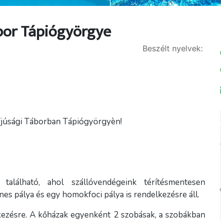
ábor Tápiógyörgye
Beszélt nyelvek:
Ifjúsági Táborban Tápiógyörgyèn!
 található, ahol szállóvendégeink térítésmentesen
es pálya és egy homokfoci pálya is rendelkezésre áll.
kezésre. A kőházak egyenként 2 szobásak, a szobákban