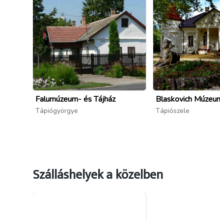
Falumúzeum- és Tájház
Blaskovich Múzeu
Tápiógyörgye
Tápiószele
forrás: tapiogyorgye.hu/ifjusagi-tabor ; tapiog
Szálláshelyek a közelben
Strand-és-Ifjúsági-Tábor-Tápiógyörgye