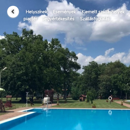
Helyszínek
Események
Kiemelt szálláshelyek
piactér
Jegyértékesítés
Szállásfoglalás