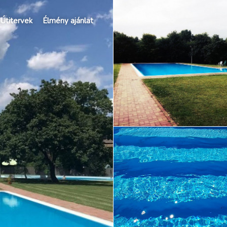
Útitervek
Élmény ajánlat