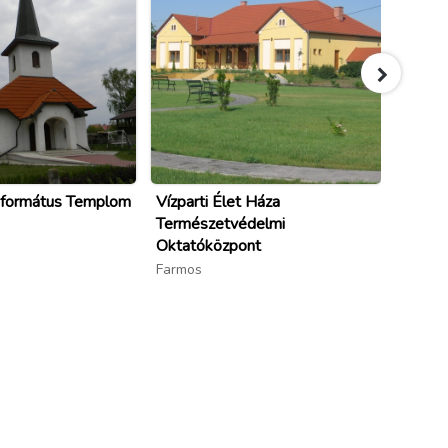
Református Templom
Vízparti Élet Háza
Bolyho
Természetvédelmi
Újszilv
Oktatóközpont
Farmos