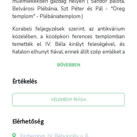
műemlékekben gazdag helyen ( Sándor palota,
Belvárosi Plébánia, Szt Péter és Pál - "Öreg
templom" - Plébániatemplom )
Korabeli feljegyzések szerint, az antikvárium
közelében, a középkori ferences templomban
temették el IV. Béla királyt feleségével, és
fiatalon elhunyt fiával, ennek állít szép emléket a
mai templom és rendház kerítésén Nagy János
BŐVEBBEN
felvidéki szobrászművész gyönyörű
domborműve a IV. Béla király, Bottyán János és
Értékelés
Jókai Mór utcák kereszteződésében.
Aki megáll az emlékmű előtt és hátatfordítva a
VÉLEMÉNY ÍRÁSA
Dunának benéz a IV. Béla kir. u-ba, az utca jobb
oldalán láthatja 4 db kirakattal,( nyitvatartási
időben szélesre tárt kapuval ), virágokkal
Elérhetőség
díszített zöld-szürke-bézs színű épületünket.
Esztergom, IV. Béla király u. 6.