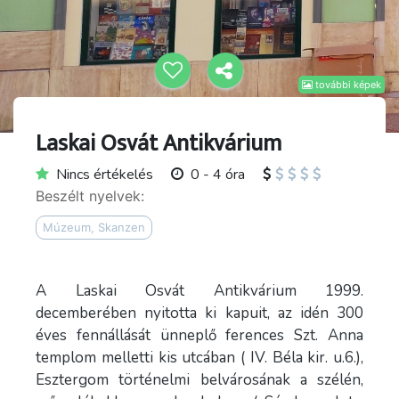
további képek
Laskai Osvát Antikvárium
Nincs értékelés
0 - 4 óra
Beszélt nyelvek:
Múzeum, Skanzen
A Laskai Osvát Antikvárium 1999.
decemberében nyitotta ki kapuit, az idén 300
éves fennállását ünneplő ferences Szt. Anna
templom melletti kis utcában ( IV. Béla kir. u.6.),
Esztergom történelmi belvárosának a szélén,