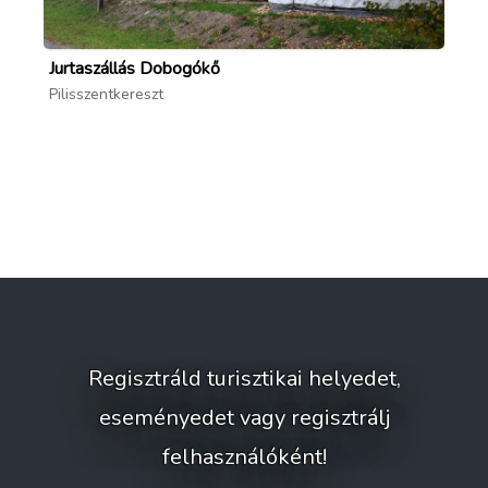
Jurtaszállás Dobogókő
Pa
Pilisszentkereszt
Sz
Regisztráld turisztikai helyedet,
eseményedet vagy regisztrálj
felhasználóként!