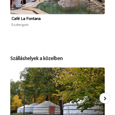
Café La Fontana
Ge
Esztergom
Es
Szálláshelyek a közelben