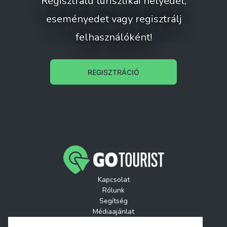
Regisztráld turisztikai helyedet,
eseményedet vagy regisztrálj
felhasználóként!
REGISZTRÁCIÓ
Kapcsolat
Rólunk
Segítség
Médiaajánlat
Játékszabályzatok