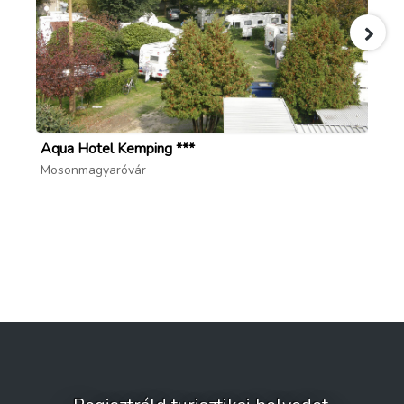
Aqua Hotel Kemping ***
Aq
Mosonmagyaróvár
Mo