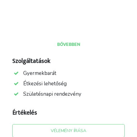
BŐVEBBEN
forrás: facebook/movarijegpalya
Szolgáltatások
Gyermekbarát
Étkezési lehetőség
Születésnapi rendezvény
Értékelés
VÉLEMÉNY ÍRÁSA