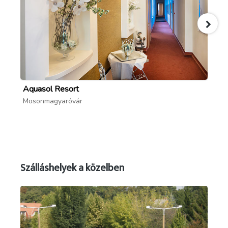
Aquasol Resort
Aq
Mosonmagyaróvár
Mo
Szálláshelyek a közelben