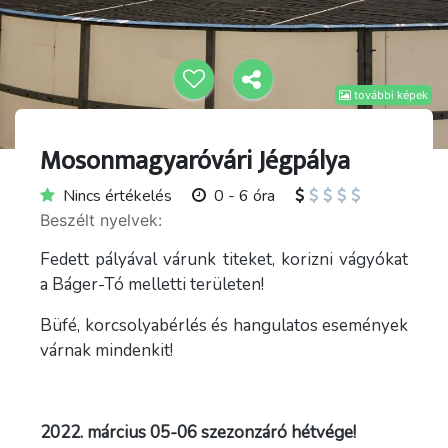
további képek
Mosonmagyaróvári Jégpálya
Nincs értékelés
0 - 6 óra
Beszélt nyelvek:
Fedett pályával várunk titeket, korizni vágyókat
a Báger-Tó melletti területen!
Büfé, korcsolyabérlés és hangulatos események
várnak mindenkit!
2022. március 05-06 szezonzáró hétvége!