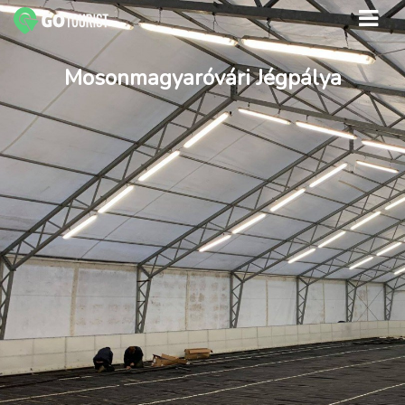
Mosonmagyaróvári Jégpálya