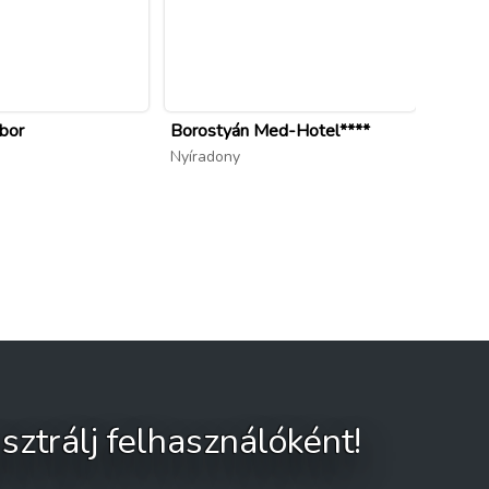
ábor
Borostyán Med-Hotel****
Nyíradony
sztrálj felhasználóként!