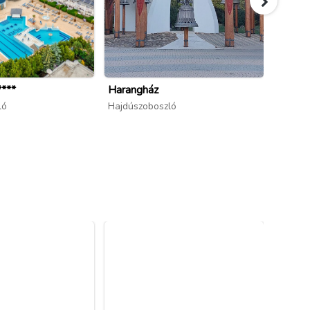
****
Harangház
Hajdús
ló
Hajdúszoboszló
Hajdús