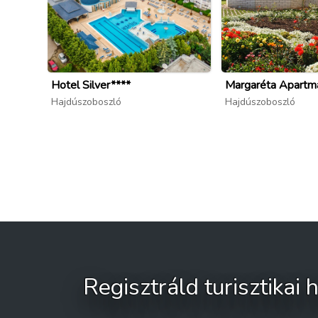
Hotel Silver****
Margaréta Apartm
Hajdúszoboszló
Hajdúszoboszló
Regisztráld turisztikai