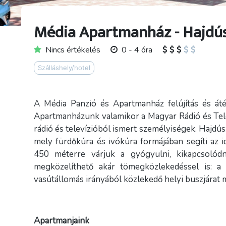
Média Apartmanház - Hajdú
Nincs értékelés
0 - 4 óra
Szálláshely/hotel
A Média Panzió és Apartmanház felújítás és áté
Apartmanházunk valamikor a Magyar Rádió és Telev
rádió és televízióból ismert személyiségek. Hajdú
mely fürdőkúra és ivókúra formájában segíti az
450 méterre várjuk a gyógyulni, kikapcsolód
megközelíthető akár tömegközlekedéssel is: a
vasútállomás irányából közlekedő helyi buszjárat m
Apartmanjaink