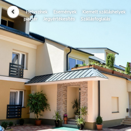
Helyszínek
Események
Kiemelt szálláshelyek
piactér
Jegyértékesítés
Szállásfoglalás