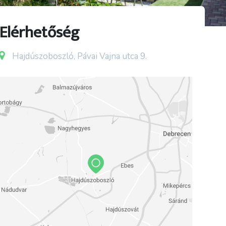
Elérhetőség
Hajdúszoboszló, Pávai Vajna utca 9.