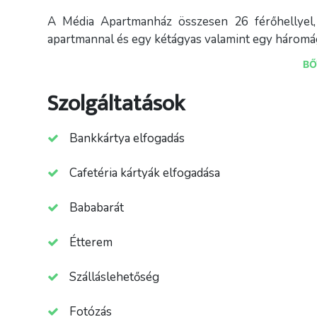
A Média Apartmanház összesen 26 férőhellyel,
apartmannal és egy kétágyas valamint egy háromágy
BŐ
Apartmanházunk szobáinak átépítése 2017-ben fe
komfortos, konyhasarokkal, étkezőasztallal, mikr
Szolgáltatások
állnak vendégeink rendelkezésére.
Bankkártya elfogadás
Cafetéria kártyák elfogadása
Bababarát
Étterem
Szálláslehetőség
Fotózás