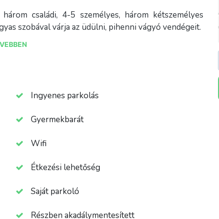
 három családi, 4-5 személyes, három kétszemélyes
as szobával várja az üdülni, pihenni vágyó vendégeit.
VEBBEN
jeződött be, így már minden apartmanunk új, modern,
óval, hűtővel, LED televízióval és WIFI hozzáféréssel
Ingyenes parkolás
Gyermekbarát
Wifi
Étkezési lehetőség
Saját parkoló
Részben akadálymentesített