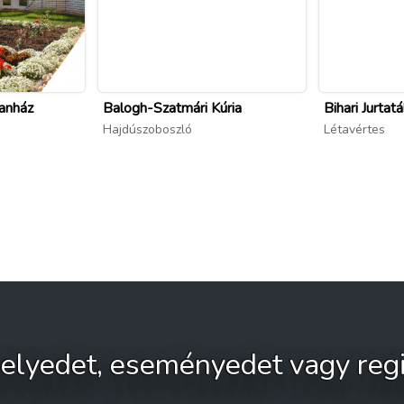
anház
Balogh-Szatmári Kúria
Bihari Jurtat
Hajdúszoboszló
Létavértes
 helyedet, eseményedet vagy regi