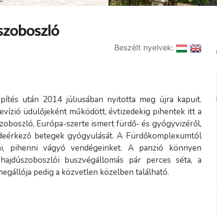
szoboszló
Beszélt nyelvek:
pítés után 2014 júliusában nyitotta meg újra kapuit.
ízió üdülőjeként működött, évtizedekig pihentek itt a
szoboszló, Európa-szerte ismert fürdő- és gyógyvizéről,
 ideérkező betegek gyógyulását. A Fürdőkomplexumtól
ni, pihenni vágyó vendégeinket. A panzió könnyen
 hajdúszoboszlói buszvégállomás pár perces séta, a
egállója pedig a közvetlen közelben található.