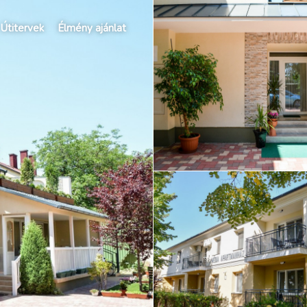
Útitervek
Élmény ajánlat